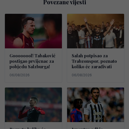
Povezane vijesti
Goooooool! Tabaković
Salah potpisao za
postigao prvijenac za
Trabzonspor, poznato
pobjedu Salzburga!
koliko će zarađivati
06/08/2026
06/08/2026