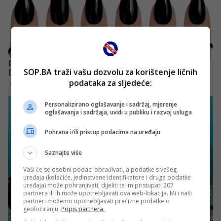
SOP.BA traži vašu dozvolu za korištenje ličnih
podataka za sljedeće:
Personalizirano oglašavanje i sadržaj, mjerenje
oglašavanja i sadržaja, uvidi u publiku i razvoj usluga
Pohrana i/ili pristup podacima na uređaju
Saznajte više
Vaši će se osobni podaci obrađivati, a podatke s vašeg
uređaja (kolačiće, jedinstvene identifikatore i druge podatke
uređaja) može pohranjivati, dijeliti te im pristupati 207
partnera ili ih može upotrebljavati ova web-lokacija. Mi i naši
partneri možemo upotrebljavati precizne podatke o
geolociranju.
Popis partnera.