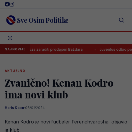
Skip
to
content
Sve Osim Politike
o će Zaragoza zaraditi prodajom Baždara
Juventus odbio ponudu za
NAJNOVIJE
AKTUELNO
Zvanično! Kenan Kodro
ima novi klub
Haris Kapo
·
06/01/2024
Kenan Kodro je novi fudbaler Ferenchvarosha, objavio
je klub.