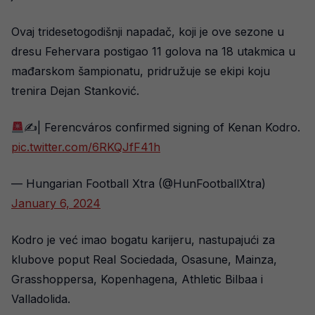
Ovaj tridesetogodišnji napadač, koji je ove sezone u
dresu Fehervara postigao 11 golova na 18 utakmica u
mađarskom šampionatu, pridružuje se ekipi koju
trenira Dejan Stanković.
✍
| Ferencváros confirmed signing of Kenan Kodro.
pic.twitter.com/6RKQJfF41h
— Hungarian Football Xtra (@HunFootballXtra)
January 6, 2024
Kodro je već imao bogatu karijeru, nastupajući za
klubove poput Real Sociedada, Osasune, Mainza,
Grasshoppersa, Kopenhagena, Athletic Bilbaa i
Valladolida.