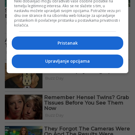
Neki dobavljači mogu obrađivati vaše osobne podatke na
temelju legitimnog interesa. Ako se ne slažete s tim, u
nastavku možete upravljati svojim opcijama. Potražite vezu pri
dnu ove stranice ili na izborniku web-lokacije za upravljanje
pristankom ili povlačenje pristanka u postavkama privatnosti i
kolačića.
Pristanak
Upravljanje opcijama