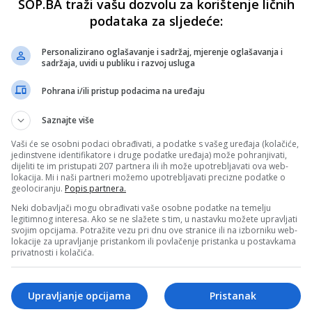
SOP.BA traži vašu dozvolu za korištenje ličnih
podataka za sljedeće:
Personalizirano oglašavanje i sadržaj, mjerenje oglašavanja i
sadržaja, uvidi u publiku i razvoj usluga
Pohrana i/ili pristup podacima na uređaju
Saznajte više
Vaši će se osobni podaci obrađivati, a podatke s vašeg uređaja (kolačiće,
jedinstvene identifikatore i druge podatke uređaja) može pohranjivati,
dijeliti te im pristupati 207 partnera ili ih može upotrebljavati ova web-
lokacija. Mi i naši partneri možemo upotrebljavati precizne podatke o
geolociranju.
Popis partnera.
Neki dobavljači mogu obrađivati vaše osobne podatke na temelju
legitimnog interesa. Ako se ne slažete s tim, u nastavku možete upravljati
svojim opcijama. Potražite vezu pri dnu ove stranice ili na izborniku web-
lokacije za upravljanje pristankom ili povlačenje pristanka u postavkama
privatnosti i kolačića.
Upravljanje opcijama
Pristanak