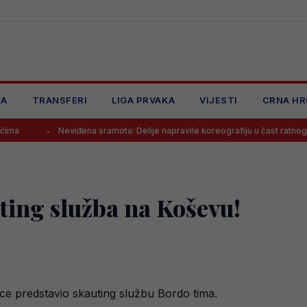
JA
TRANSFERI
LIGA PRVAKA
VIJESTI
CRNA HR
Neviđena sramota: Delije napravile koreografiju u čast ratnog zločinca na 
ing služba na Koševu!
ce predstavio skauting službu Bordo tima.