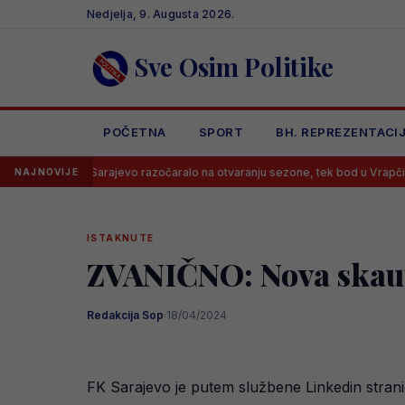
Skip
Nedjelja, 9. Augusta 2026.
to
content
Sve Osim Politike
POČETNA
SPORT
BH. REPREZENTACI
Sarajevo razočaralo na otvaranju sezone, tek bod u Vrapčićima
NAJNOVIJE
ISTAKNUTE
ZVANIČNO: Nova skaut
Redakcija Sop
·
18/04/2024
FK Sarajevo je putem službene Linkedin strani