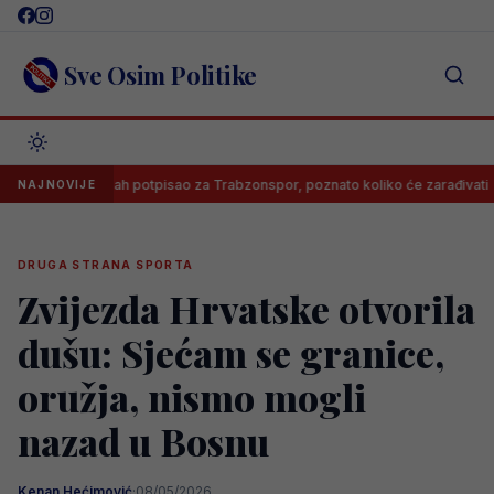
Skip
to
content
Sve Osim Politike
Salah potpisao za Trabzonspor, poznato koliko će zarađivati
NAJNOVIJE
DRUGA STRANA SPORTA
Zvijezda Hrvatske otvorila
dušu: Sjećam se granice,
oružja, nismo mogli
nazad u Bosnu
Kenan Hećimović
·
08/05/2026