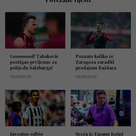
Goooooool! Tabaković
Poznato koliko će
postigao prvijenac za
Zaragoza zaraditi
pobjedu Salzburga!
prodajom Baždara
06/08/2026
06/08/2026
Juventus odbio
Sreća je Emanu Košpi