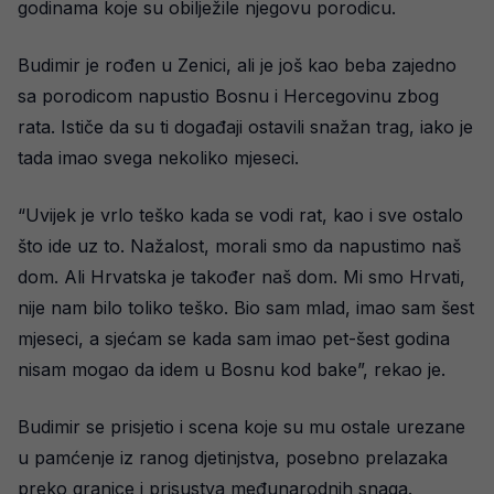
godinama koje su obilježile njegovu porodicu.
Budimir je rođen u Zenici, ali je još kao beba zajedno
sa porodicom napustio Bosnu i Hercegovinu zbog
rata. Ističe da su ti događaji ostavili snažan trag, iako je
tada imao svega nekoliko mjeseci.
“Uvijek je vrlo teško kada se vodi rat, kao i sve ostalo
što ide uz to. Nažalost, morali smo da napustimo naš
dom. Ali Hrvatska je također naš dom. Mi smo Hrvati,
nije nam bilo toliko teško. Bio sam mlad, imao sam šest
mjeseci, a sjećam se kada sam imao pet-šest godina
nisam mogao da idem u Bosnu kod bake”, rekao je.
Budimir se prisjetio i scena koje su mu ostale urezane
u pamćenje iz ranog djetinjstva, posebno prelazaka
preko granice i prisustva međunarodnih snaga.