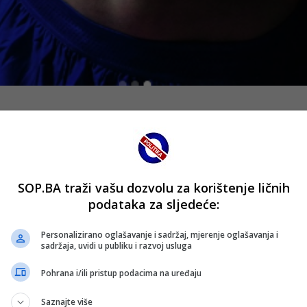
 nastavlja pripreme za predstojeće izazove i atmosferu ko
ma dvojice mladih reprezentativaca. Dan uoči prijateljske ut
 Esmira Bajraktarevića.
SOP.BA traži vašu dozvolu za korištenje ličnih
g portala
Transfermarkt
, vrijednost mladog bh. reprezentati
podataka za sljedeće:
oj prati u evropskom nogometu, posebno nakon zapaženih na
Personalizirano oglašavanje i sadržaj, mjerenje oglašavanja i
ali na društvenim mrežama nakon objave nove procjene. Mn
sadržaja, uvidi u publiku i razvoj usluga
o razvikanijih zemalja, bio procijenjen na znatno veću cifru.
Pohrana i/ili pristup podacima na uređaju
ciji igrača iz manjih nogometnih sredina, jasno je da se rad
Saznajte više