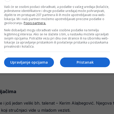
 partije u posljednjem periodu pokazuju zrelost, brzinu i te
Vaši će se osobni podaci obrađivati, a podatke s vašeg uređaja (kolačiće,
jedinstvene identifikatore i druge podatke uređaja) može pohranjivati,
dijeliti te im pristupati 207 partnera ili ih može upotrebljavati ova web-
lokacija. Mi i naši partneri možemo upotrebljavati precizne podatke o
geolociranju.
Popis partnera.
Neki dobavljači mogu obrađivati vaše osobne podatke na temelju
legitimnog interesa. Ako se ne slažete s tim, u nastavku možete upravljati
svojim opcijama. Potražite vezu pri dnu ove stranice ili na izborniku web-
lokacije za upravljanje pristankom ili povlačenje pristanka u postavkama
privatnosti i kolačića.
Upravljanje opcijama
Pristanak
ijačima
 je i još jedan veliki bh. talenat – Kerim Alajbegović. Njegova
koji stručnjaci vide u mladom vezisti.