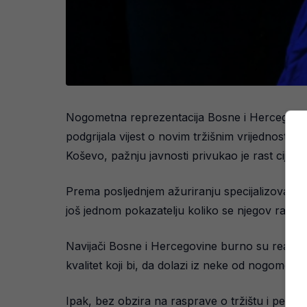
Nogometna reprezentacija Bosne i Hercegovine
podgrijala vijest o novim tržišnim vrijednosti
Koševo, pažnju javnosti privukao je rast cijene
Prema posljednjem ažuriranju specijalizovano
još jednom pokazatelju koliko se njegov razv
Navijači Bosne i Hercegovine burno su reagov
kvalitet koji bi, da dolazi iz neke od nogometn
Ipak, bez obzira na rasprave o tržištu i percep