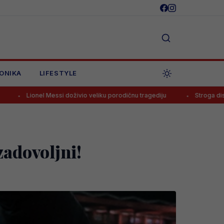
ONIKA
LIFESTYLE
ssi doživio veliku porodičnu tragediju
Stroga disciplina u Realu, M
zadovoljni!