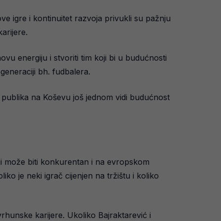
e igre i kontinuitet razvoja privukli su pažnju
arijere.
vu energiju i stvoriti tim koji bi u budućnosti
eneraciji bh. fudbalera.
 da publika na Koševu još jednom vidi budućnost
oji može biti konkurentan i na evropskom
o je neki igrač cijenjen na tržištu i koliko
vrhunske karijere. Ukoliko Bajraktarević i