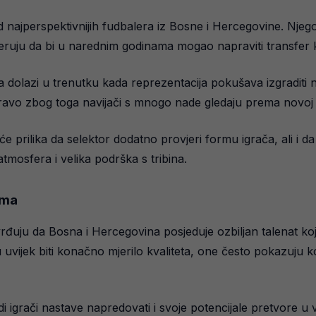
 najperspektivnijih fudbalera iz Bosne i Hercegovine. Njegov
eruju da bi u narednim godinama mogao napraviti transfer k
a dolazi u trenutku kada reprezentacija pokušava izgraditi no
avo zbog toga navijači s mnogo nade gledaju prema novoj g
t će prilika da selektor dodatno provjeri formu igrača, ali i
tmosfera i velika podrška s tribina.
ima
tvrđuju da Bosna i Hercegovina posjeduje ozbiljan talenat k
ijek biti konačno mjerilo kvaliteta, one često pokazuju kolik
di igrači nastave napredovati i svoje potencijale pretvore u 