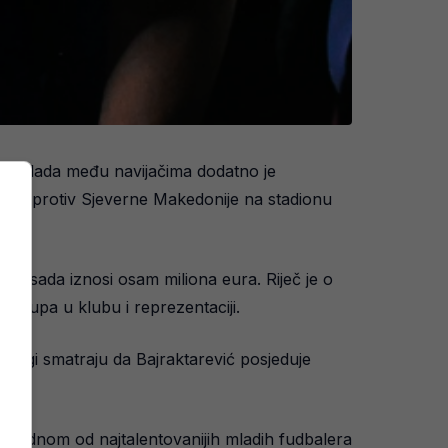
ja vlada među navijačima dodatno je
akmice protiv Sjeverne Makedonije na stadionu
vca sada iznosi osam miliona eura. Riječ je o
stupa u klubu i reprezentaciji.
ogi smatraju da Bajraktarević posjeduje
i o jednom od najtalentovanijih mladih fudbalera