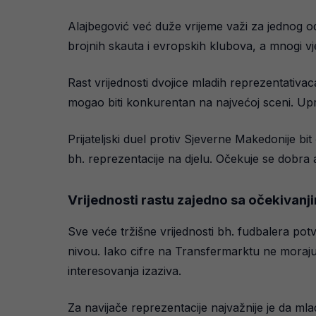
Alajbegović već duže vrijeme važi za jednog od
brojnih skauta i evropskih klubova, a mnogi vj
Rast vrijednosti dvojice mladih reprezentativac
mogao biti konkurentan na najvećoj sceni. Upr
Prijateljski duel protiv Sjeverne Makedonije bi
bh. reprezentacije na djelu. Očekuje se dobra a
Vrijednosti rastu zajedno sa očekivanj
Sve veće tržišne vrijednosti bh. fudbalera po
nivou. Iako cifre na Transfermarktu ne moraju uv
interesovanja izaziva.
Za navijače reprezentacije najvažnije je da mla