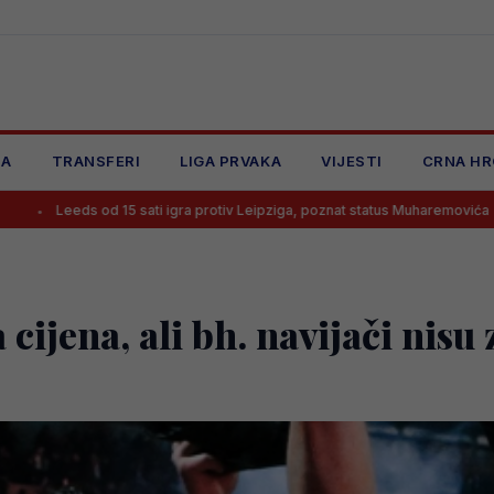
JA
TRANSFERI
LIGA PRVAKA
VIJESTI
CRNA HR
15 sati igra protiv Leipziga, poznat status Muharemovića
Lionel Me
cijena, ali bh. navijači nisu 