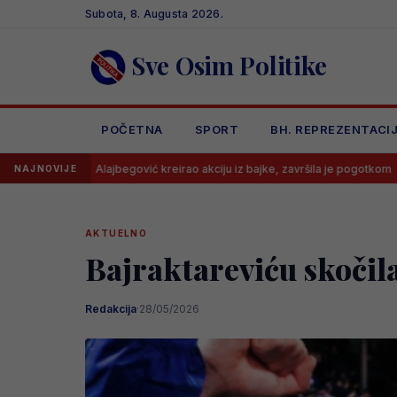
Skip
Subota, 8. Augusta 2026.
to
content
Sve Osim Politike
POČETNA
SPORT
BH. REPREZENTACI
Alajbegović kreirao akciju iz bajke, završila je pogotkom
Leeds od 
NAJNOVIJE
AKTUELNO
Bajraktareviću skočila 
Redakcija
·
28/05/2026