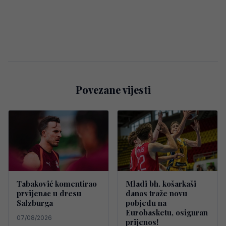
Povezane vijesti
Tabaković komentirao
Mladi bh. košarkaši
prvijenac u dresu
danas traže novu
Salzburga
pobjedu na
Eurobasketu, osiguran
07/08/2026
prijenos!