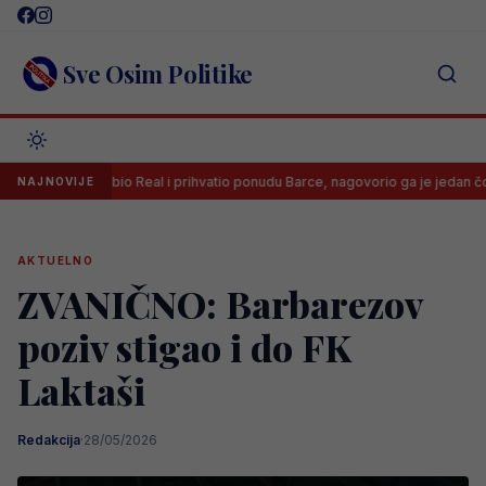
Skip
to
content
Sve Osim Politike
odri odbio Real i prihvatio ponudu Barce, nagovorio ga je jedan čovjek čiji se
NAJNOVIJE
AKTUELNO
ZVANIČNO: Barbarezov
poziv stigao i do FK
Laktaši
Redakcija
·
28/05/2026