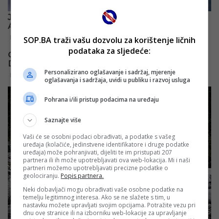
SOP.BA traži vašu dozvolu za korištenje ličnih
podataka za sljedeće:
Personalizirano oglašavanje i sadržaj, mjerenje
oglašavanja i sadržaja, uvidi u publiku i razvoj usluga
Pohrana i/ili pristup podacima na uređaju
Saznajte više
Vaši će se osobni podaci obrađivati, a podatke s vašeg
uređaja (kolačiće, jedinstvene identifikatore i druge podatke
uređaja) može pohranjivati, dijeliti te im pristupati 207
partnera ili ih može upotrebljavati ova web-lokacija. Mi i naši
partneri možemo upotrebljavati precizne podatke o
geolociranju.
Popis partnera.
Neki dobavljači mogu obrađivati vaše osobne podatke na
temelju legitimnog interesa. Ako se ne slažete s tim, u
nastavku možete upravljati svojim opcijama. Potražite vezu pri
dnu ove stranice ili na izborniku web-lokacije za upravljanje