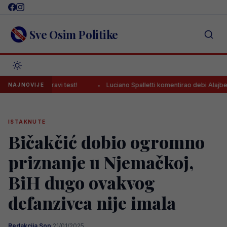
Skip
to
content
Sve Osim Politike
slijedi pravi test!
Luciano Spalletti komentirao debi Alajbegovića
NAJNOVIJE
ISTAKNUTE
Bičakčić dobio ogromno
priznanje u Njemačkoj,
BiH dugo ovakvog
defanzivca nije imala
Redakcija Sop
·
21/01/2025