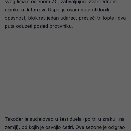
svog tima s ocjenom 7.5, zahvaljujući izvanrednom
učinku u defanzivi. Uspio je osam puta otkloniti
opasnost, blokirati jedan udarac, presjeći tri lopte i dva
puta oduzeti posjed protivniku.
Također je sudjelovao u šest duela (po tri u zraku i na
zemlji), od kojih je osvojio četiri. Ove sezone je odigrao