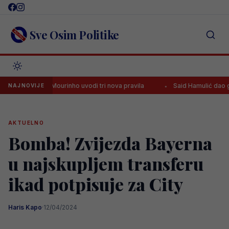
Skip
to
content
Sve Osim Politike
u Realu, Mourinho uvodi tri nova pravila
Said Hamulić dao gol nakon
NAJNOVIJE
AKTUELNO
Bomba! Zvijezda Bayerna
u najskupljem transferu
ikad potpisuje za City
Haris Kapo
·
12/04/2024