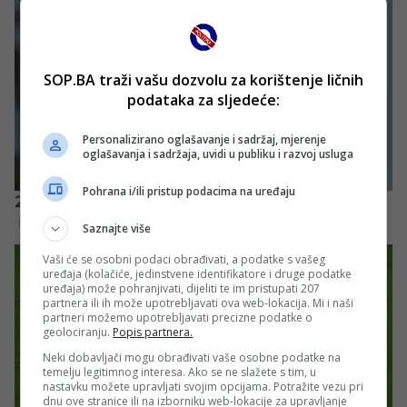
SOP.BA traži vašu dozvolu za korištenje ličnih
podataka za sljedeće:
Personalizirano oglašavanje i sadržaj, mjerenje
oglašavanja i sadržaja, uvidi u publiku i razvoj usluga
Pohrana i/ili pristup podacima na uređaju
Saznajte više
Vaši će se osobni podaci obrađivati, a podatke s vašeg
uređaja (kolačiće, jedinstvene identifikatore i druge podatke
uređaja) može pohranjivati, dijeliti te im pristupati 207
partnera ili ih može upotrebljavati ova web-lokacija. Mi i naši
partneri možemo upotrebljavati precizne podatke o
geolociranju.
Popis partnera.
Neki dobavljači mogu obrađivati vaše osobne podatke na
temelju legitimnog interesa. Ako se ne slažete s tim, u
nastavku možete upravljati svojim opcijama. Potražite vezu pri
dnu ove stranice ili na izborniku web-lokacije za upravljanje