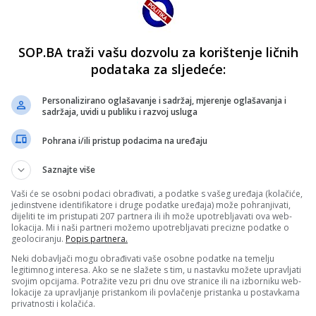
SOP.BA traži vašu dozvolu za korištenje ličnih
podataka za sljedeće:
Personalizirano oglašavanje i sadržaj, mjerenje oglašavanja i
sadržaja, uvidi u publiku i razvoj usluga
Pohrana i/ili pristup podacima na uređaju
Saznajte više
Vaši će se osobni podaci obrađivati, a podatke s vašeg uređaja (kolačiće,
jedinstvene identifikatore i druge podatke uređaja) može pohranjivati,
dijeliti te im pristupati 207 partnera ili ih može upotrebljavati ova web-
lokacija. Mi i naši partneri možemo upotrebljavati precizne podatke o
geolociranju.
Popis partnera.
Neki dobavljači mogu obrađivati vaše osobne podatke na temelju
legitimnog interesa. Ako se ne slažete s tim, u nastavku možete upravljati
svojim opcijama. Potražite vezu pri dnu ove stranice ili na izborniku web-
lokacije za upravljanje pristankom ili povlačenje pristanka u postavkama
privatnosti i kolačića.