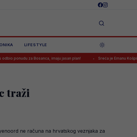
ONIKA
LIFESTYLE
 za Bosanca, imaju jasan plan!
Sreća je Emanu Košpi ponovo okre
c traži
eyenoord ne računa na hrvatskog veznjaka za