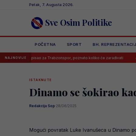
Skip
Petak, 7. Augusta 2026.
to
content
Sve Osim Politike
POČETNA
SPORT
BH. REPREZENTACI
 potpisao za Trabzonspor, poznato koliko će zarađivati
Poznato ko
NAJNOVIJE
ISTAKNUTE
Dinamo se šokirao kad
Redakcija Sop
·
28/06/2025
Mogući povratak Luke Ivanušeca u Dinamo pon