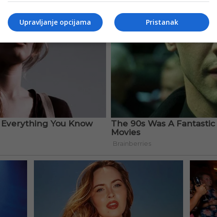
Upravljanje opcijama
Pristanak