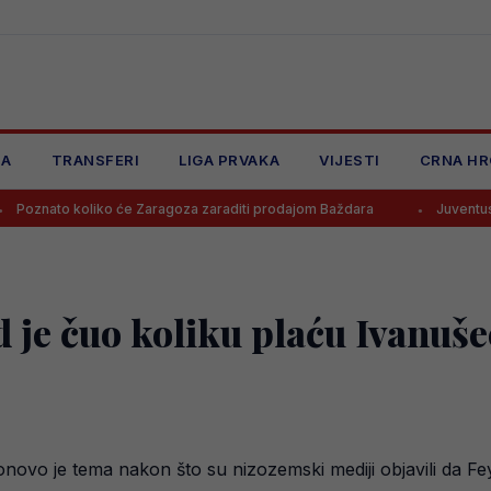
JA
TRANSFERI
LIGA PRVAKA
VIJESTI
CRNA HR
liko će Zaragoza zaraditi prodajom Baždara
Juventus odbio ponudu
 je čuo koliku plaću Ivanuše
ovo je tema nakon što su nizozemski mediji objavili da F