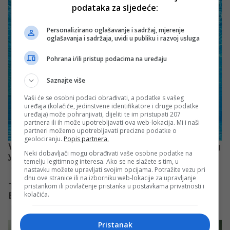
podataka za sljedeće:
Personalizirano oglašavanje i sadržaj, mjerenje
oglašavanja i sadržaja, uvidi u publiku i razvoj usluga
Pohrana i/ili pristup podacima na uređaju
Saznajte više
Vaši će se osobni podaci obrađivati, a podatke s vašeg
uređaja (kolačiće, jedinstvene identifikatore i druge podatke
uređaja) može pohranjivati, dijeliti te im pristupati 207
partnera ili ih može upotrebljavati ova web-lokacija. Mi i naši
partneri možemo upotrebljavati precizne podatke o
geolociranju.
Popis partnera.
Neki dobavljači mogu obrađivati vaše osobne podatke na
temelju legitimnog interesa. Ako se ne slažete s tim, u
nastavku možete upravljati svojim opcijama. Potražite vezu pri
dnu ove stranice ili na izborniku web-lokacije za upravljanje
pristankom ili povlačenje pristanka u postavkama privatnosti i
kolačića.
Pristanak