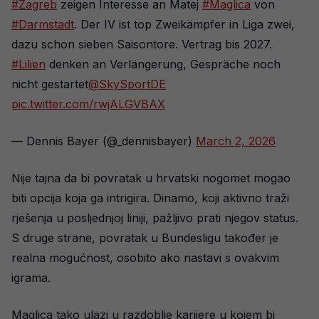
#Zagreb
zeigen Interesse an Matej
#Maglica
von
#Darmstadt
. Der IV ist top Zweikämpfer in Liga zwei,
dazu schon sieben Saisontore. Vertrag bis 2027.
#Lilien
denken an Verlängerung, Gespräche noch
nicht gestartet
@SkySportDE
pic.twitter.com/rwjALGVBAX
— Dennis Bayer (@_dennisbayer)
March 2, 2026
Nije tajna da bi povratak u hrvatski nogomet mogao
biti opcija koja ga intrigira. Dinamo, koji aktivno traži
rješenja u posljednjoj liniji, pažljivo prati njegov status.
S druge strane, povratak u Bundesligu također je
realna mogućnost, osobito ako nastavi s ovakvim
igrama.
Maglica tako ulazi u razdoblje karijere u kojem bi