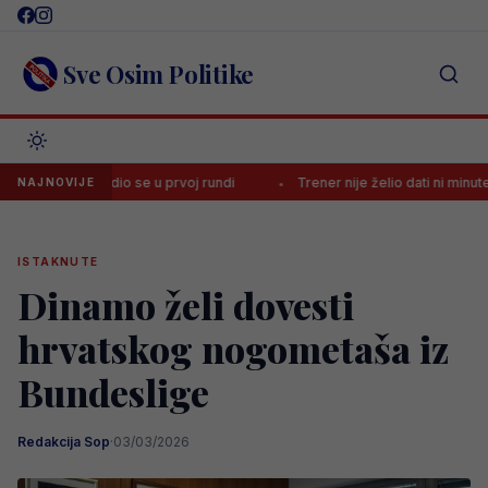
Skip
to
content
Sve Osim Politike
vrijedio se u prvoj rundi
Trener nije želio dati ni minute Bajraktar
NAJNOVIJE
ISTAKNUTE
Dinamo želi dovesti
hrvatskog nogometaša iz
Bundeslige
Redakcija Sop
·
03/03/2026