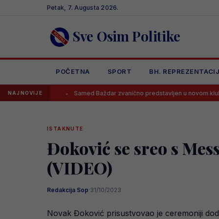
Skip
Petak, 7. Augusta 2026.
to
content
Sve Osim Politike
POČETNA
SPORT
BH. REPREZENTACI
ti”
Samed Baždar zvanično predstavljen u novom klubu
S
NAJNOVIJE
ISTAKNUTE
Đoković se sreo s Mes
(VIDEO)
Redakcija Sop
·
31/10/2023
Novak Đoković prisustvovao je ceremoniji dodj