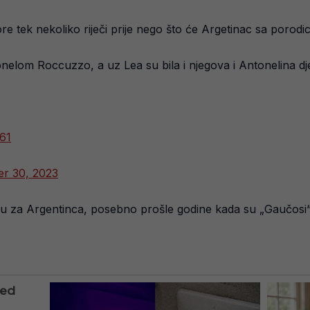
re tek nekoliko riječi prije nego što će Argetinac sa porod
elom Roccuzzo, a uz Lea su bila i njegova i Antonelina dj
61
er 30, 2023
dršku za Argentinca, posebno prošle godine kada su „Gaučosi“