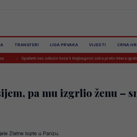
JA
TRANSFERI
LIGA PRVAKA
VIJESTI
CRNA HR
palletti već odlučio hoće li Alajbegović sutra protiv Intera igrati od prve min
sijem, pa mu izgrlio ženu – 
ele Zlatne lopte u Parizu.