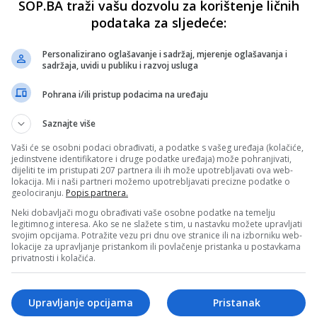
SOP.BA traži vašu dozvolu za korištenje ličnih
podataka za sljedeće:
Personalizirano oglašavanje i sadržaj, mjerenje oglašavanja i
sadržaja, uvidi u publiku i razvoj usluga
Pohrana i/ili pristup podacima na uređaju
Saznajte više
Vaši će se osobni podaci obrađivati, a podatke s vašeg uređaja (kolačiće,
jedinstvene identifikatore i druge podatke uređaja) može pohranjivati,
dijeliti te im pristupati 207 partnera ili ih može upotrebljavati ova web-
lokacija. Mi i naši partneri možemo upotrebljavati precizne podatke o
geolociranju.
Popis partnera.
Neki dobavljači mogu obrađivati vaše osobne podatke na temelju
legitimnog interesa. Ako se ne slažete s tim, u nastavku možete upravljati
svojim opcijama. Potražite vezu pri dnu ove stranice ili na izborniku web-
lokacije za upravljanje pristankom ili povlačenje pristanka u postavkama
privatnosti i kolačića.
Upravljanje opcijama
Pristanak