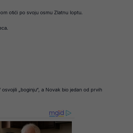
icom otići po svoju osmu Zlatnu loptu.
eca.
 osvojili „boginju“, a Novak bio jedan od prvih