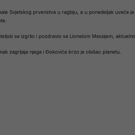
nale Svjetskog prvenstva u ragbiju, a u ponedeljak uveče je 
te.
jateljski se izgrlio i pozdravio sa Lionelom Messijem, aktue
mak zagrljaja njega i Đokovića brzo je obišao planetu.