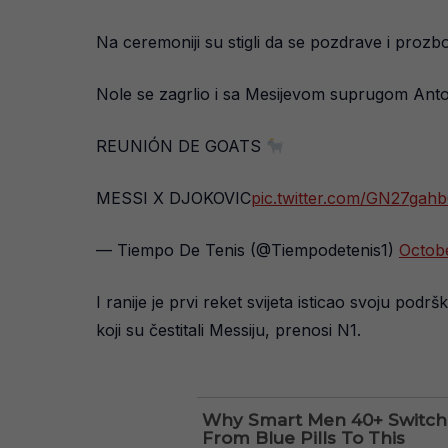
Na ceremoniji su stigli da se pozdrave i prozbo
Nole se zagrlio i sa Mesijevom suprugom Anton
REUNIÓN DE GOATS
MESSI X DJOKOVIC
pic.twitter.com/GN27gahb
— Tiempo De Tenis (@Tiempodetenis1)
Octob
I ranije je prvi reket svijeta isticao svoju po
koji su čestitali Messiju, prenosi N1.