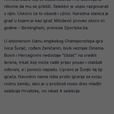
nikome da mu se približi. Selektor je uspio razgovarati
s njim. Uskoro će to obaviti i uživo. Naredna stanica je
grad u kojem je kao igrač Milošević proveo skoro tri
godine – Birmingham, prenose Sportske.ba.
U istoimenom članu engleskog Championshipa igra
Ivica Šunjić, rođeni Zeničanin, bivši veznjak Dinama.
Bosni i Hercegovini nedostaje ”čistač” na sredini
terena, trkač koji može raditi prljav posao i olakšati
odbrani, a i pomoći napadu. Upravo je Šunjić taj tip
igrača. Navodno nema ništa protiv igranja za svoju
rodnu zemlju, iako je u prošlosti nosio dres mlađih
selekcija Hrvatske, no nikad A selekcije.