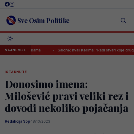
Skip
to
content
Sve Osim Politike
ljnim mukama
Saigrač hvali Kerima: “Radi stvari koje drugi ne mogu”
NAJNOVIJE
ISTAKNUTE
Donosimo imena:
Milošević pravi veliki rez i
dovodi nekoliko pojačanja
Redakcija Sop
·
18/10/2023