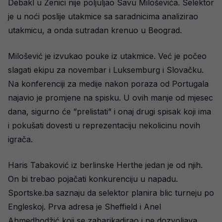
Debakl u Zenici nije poljuljao Savu Miloševića. Selektor
je u noći poslije utakmice sa saradnicima analizirao
utakmicu, a onda sutradan krenuo u Beograd.
Milošević je izvukao pouke iz utakmice. Već je počeo
slagati ekipu za novembar i Luksemburg i Slovačku.
Na konferenciji za medije nakon poraza od Portugala
najavio je promjene na spisku. U ovih manje od mjesec
dana, sigurno će ”prelistati” i onaj drugi spisak koji ima
i pokušati dovesti u reprezentaciju nekolicinu novih
igrača.
Haris Tabaković iz berlinske Herthe jedan je od njih.
On bi trebao pojačati konkurenciju u napadu.
Sportske.ba saznaju da selektor planira blic turneju po
Engleskoj. Prva adresa je Sheffield i Anel
Ahmedhodžić koji se zabarikadirao i ne dozvoljava