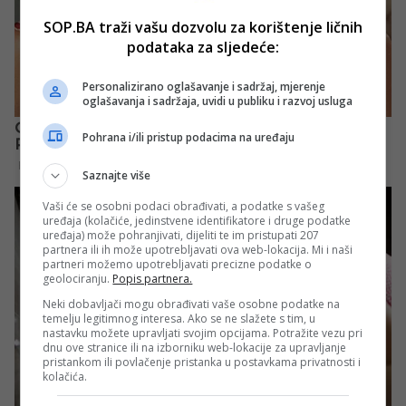
SOP.BA traži vašu dozvolu za korištenje ličnih
podataka za sljedeće:
Personalizirano oglašavanje i sadržaj, mjerenje
oglašavanja i sadržaja, uvidi u publiku i razvoj usluga
Pohrana i/ili pristup podacima na uređaju
Saznajte više
Vaši će se osobni podaci obrađivati, a podatke s vašeg
uređaja (kolačiće, jedinstvene identifikatore i druge podatke
uređaja) može pohranjivati, dijeliti te im pristupati 207
partnera ili ih može upotrebljavati ova web-lokacija. Mi i naši
partneri možemo upotrebljavati precizne podatke o
geolociranju.
Popis partnera.
Neki dobavljači mogu obrađivati vaše osobne podatke na
temelju legitimnog interesa. Ako se ne slažete s tim, u
nastavku možete upravljati svojim opcijama. Potražite vezu pri
dnu ove stranice ili na izborniku web-lokacije za upravljanje
pristankom ili povlačenje pristanka u postavkama privatnosti i
kolačića.