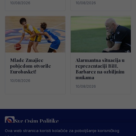
10/08/2026
10/08/2026
Mlade Zmajice
Alarmantna situacija u
pobjedom otvorile
reprezentaciji BiH,
Eurobasket!
Barbarez na ozbiljnim
mukama
10/08/2026
10/08/2026
Sve Osim Politike
PRAVILA PRIVATNOSTI
MARKETING
USLOVI KORIŠTENJA
Ova web stranica koristi kolačiće za poboljšanje korisničkog
IMPRESSUM
KONTAKT