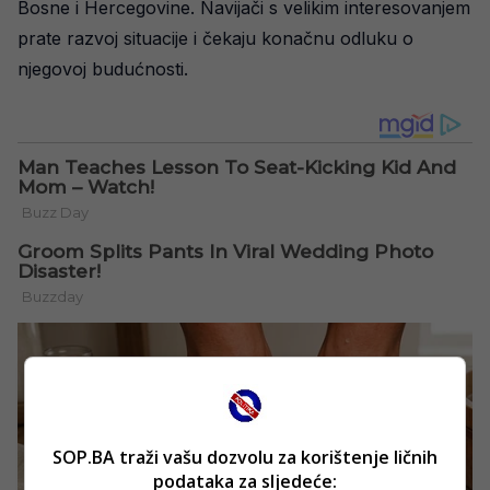
Bosne i Hercegovine. Navijači s velikim interesovanjem
prate razvoj situacije i čekaju konačnu odluku o
njegovoj budućnosti.
SOP.BA traži vašu dozvolu za korištenje ličnih
podataka za sljedeće: