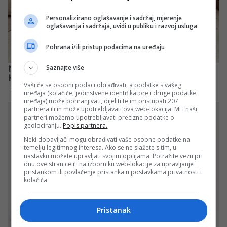
Personalizirano oglašavanje i sadržaj, mjerenje
oglašavanja i sadržaja, uvidi u publiku i razvoj usluga
Pohrana i/ili pristup podacima na uređaju
Saznajte više
Vaši će se osobni podaci obrađivati, a podatke s vašeg
uređaja (kolačiće, jedinstvene identifikatore i druge podatke
uređaja) može pohranjivati, dijeliti te im pristupati 207
partnera ili ih može upotrebljavati ova web-lokacija. Mi i naši
partneri možemo upotrebljavati precizne podatke o
geolociranju.
Popis partnera.
Neki dobavljači mogu obrađivati vaše osobne podatke na
temelju legitimnog interesa. Ako se ne slažete s tim, u
nastavku možete upravljati svojim opcijama. Potražite vezu pri
dnu ove stranice ili na izborniku web-lokacije za upravljanje
pristankom ili povlačenje pristanka u postavkama privatnosti i
kolačića.
Pristanak