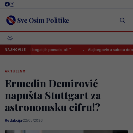
Skip
to
content
Sve Osim Politike
je bilo i bogatijih ponuda, ali..”
Alajbegović u subotu debituje za J
NAJNOVIJE
AKTUELNO
Ermedin Demirović
napušta Stuttgart za
astronomsku cifru!?
Redakcija
·
22/05/2026