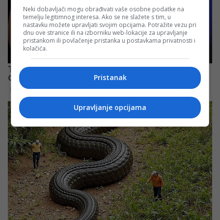
Neki dobavljači mogu obrađivati vaše osobne podatke na
temelju legitimnog interesa. Ako se ne slažete s tim, u
nastavku možete upravljati svojim opcijama. Potražite vezu pri
dnu ove stranice ili na izborniku web-lokacije za upravljanje
pristankom ili povlačenje pristanka u postavkama privatnosti i
kolačića.
Pristanak
Upravljanje opcijama