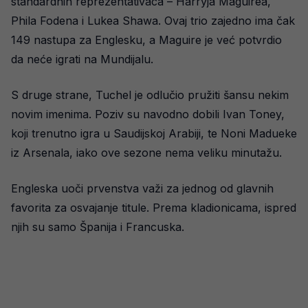
standardnih reprezentativaca – Harryja Maguirea,
Phila Fodena i Lukea Shawa. Ovaj trio zajedno ima čak
149 nastupa za Englesku, a Maguire je već potvrdio
da neće igrati na Mundijalu.
S druge strane, Tuchel je odlučio pružiti šansu nekim
novim imenima. Poziv su navodno dobili Ivan Toney,
koji trenutno igra u Saudijskoj Arabiji, te Noni Madueke
iz Arsenala, iako ove sezone nema veliku minutažu.
Engleska uoči prvenstva važi za jednog od glavnih
favorita za osvajanje titule. Prema kladionicama, ispred
njih su samo Španija i Francuska.