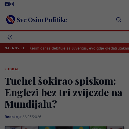
Skip
to
content
Sve Osim Politike
Kerim danas debituje za Juventus, evo gdje gledati utakmicu i kada
NAJNOVIJE
FUDBAL
Tuchel šokirao spiskom:
Englezi bez tri zvijezde na
Mundijalu?
Redakcija
·
22/05/2026