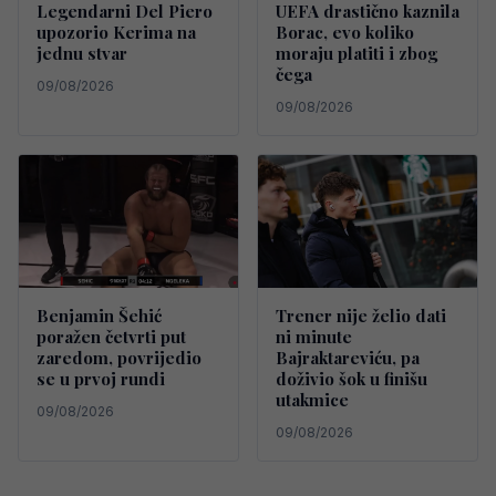
Legendarni Del Piero
UEFA drastično kaznila
upozorio Kerima na
Borac, evo koliko
jednu stvar
moraju platiti i zbog
čega
09/08/2026
09/08/2026
Benjamin Šehić
Trener nije želio dati
poražen četvrti put
ni minute
zaredom, povrijedio
Bajraktareviću, pa
se u prvoj rundi
doživio šok u finišu
utakmice
09/08/2026
09/08/2026