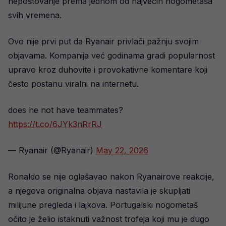
nepoštovanje prema jednom od najvećih nogometaša
svih vremena.
Ovo nije prvi put da Ryanair privlači pažnju svojim
objavama. Kompanija već godinama gradi popularnost
upravo kroz duhovite i provokativne komentare koji
često postanu viralni na internetu.
does he not have teammates?
https://t.co/6JYk3nRrRJ
— Ryanair (@Ryanair)
May 22, 2026
Ronaldo se nije oglašavao nakon Ryanairove reakcije,
a njegova originalna objava nastavila je skupljati
milijune pregleda i lajkova. Portugalski nogometaš
očito je želio istaknuti važnost trofeja koji mu je dugo