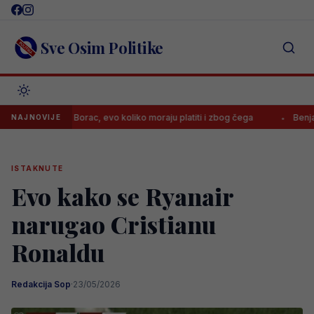
Skip
to
content
Sve Osim Politike
nila Borac, evo koliko moraju platiti i zbog čega
Benjamin Šehić po
NAJNOVIJE
ISTAKNUTE
Evo kako se Ryanair
narugao Cristianu
Ronaldu
Redakcija Sop
·
23/05/2026