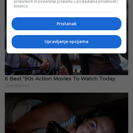
pristankom ili povlačenje pristanka u postavkama privatnosti i
kolačića.
Pristanak
Upravljanje opcijama