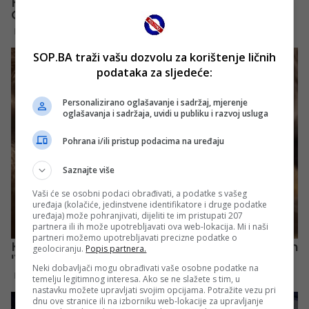
SOP.BA traži vašu dozvolu za korištenje ličnih
podataka za sljedeće:
Personalizirano oglašavanje i sadržaj, mjerenje
oglašavanja i sadržaja, uvidi u publiku i razvoj usluga
Pohrana i/ili pristup podacima na uređaju
Saznajte više
Vaši će se osobni podaci obrađivati, a podatke s vašeg
uređaja (kolačiće, jedinstvene identifikatore i druge podatke
uređaja) može pohranjivati, dijeliti te im pristupati 207
partnera ili ih može upotrebljavati ova web-lokacija. Mi i naši
partneri možemo upotrebljavati precizne podatke o
geolociranju.
Popis partnera.
Neki dobavljači mogu obrađivati vaše osobne podatke na
temelju legitimnog interesa. Ako se ne slažete s tim, u
nastavku možete upravljati svojim opcijama. Potražite vezu pri
dnu ove stranice ili na izborniku web-lokacije za upravljanje