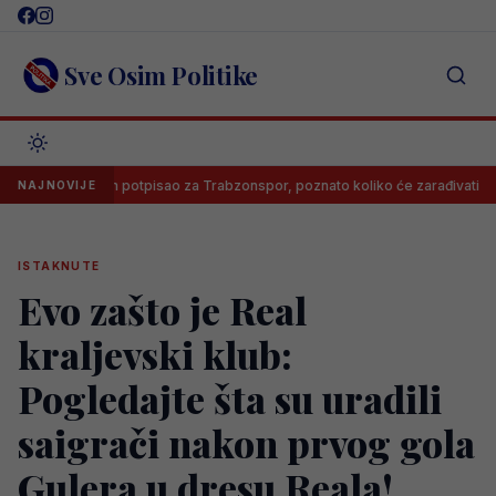
Skip
to
content
Sve Osim Politike
Salah potpisao za Trabzonspor, poznato koliko će zarađivati
NAJNOVIJE
ISTAKNUTE
Evo zašto je Real
kraljevski klub:
Pogledajte šta su uradili
saigrači nakon prvog gola
Gulera u dresu Reala!