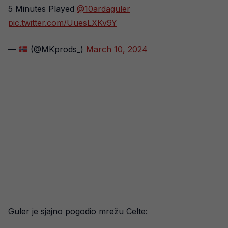
5 Minutes Played
@10ardaguler
pic.twitter.com/UuesLXKv9Y
—
(@MKprods_)
March 10, 2024
Guler je sjajno pogodio mrežu Celte: