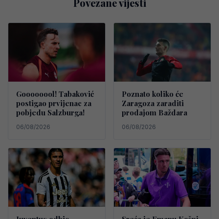
Povezane vijesti
Goooooool! Tabaković
Poznato koliko će
postigao prvijenac za
Zaragoza zaraditi
pobjedu Salzburga!
prodajom Baždara
06/08/2026
06/08/2026
Juventus odbio
Sreća je Emanu Košpi