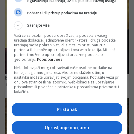
oglašavanja i sadržaja, uvidi u publiku i razvoj usluga
Pohrana i/ili pristup podacima na uređaju
Saznajte više
Vaši će se osobni podaci obrađivati, a podatke s vašeg
uređaja (kolačiće, jedinstvene identifikatore i druge podatke
uređaja) može pohranjivati, dijeliti te im pristupati 207
partnera ili ih može upotrebljavati ova web-lokacija. Mi i naši
partneri možemo upotrebljavati precizne podatke o
geolociranju.
Popis partnera.
Neki dobavljači mogu obrađivati vaše osobne podatke na
temelju legitimnog interesa. Ako se ne slažete s tim, u
nastavku možete upravljati svojim opcijama. Potražite vezu pri
dnu ove stranice ili na izborniku web-lokacije za upravljanje
pristankom ili povlačenje pristanka u postavkama privatnosti i
kolačića.
Pristanak
Upravljanje opcijama