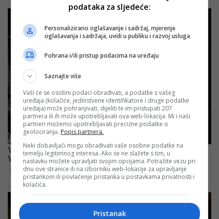
podataka za sljedeće:
Personalizirano oglašavanje i sadržaj, mjerenje
oglašavanja i sadržaja, uvidi u publiku i razvoj usluga
Pohrana i/ili pristup podacima na uređaju
Saznajte više
Vaši će se osobni podaci obrađivati, a podatke s vašeg
uređaja (kolačiće, jedinstvene identifikatore i druge podatke
uređaja) može pohranjivati, dijeliti te im pristupati 207
partnera ili ih može upotrebljavati ova web-lokacija. Mi i naši
partneri možemo upotrebljavati precizne podatke o
geolociranju.
Popis partnera.
Neki dobavljači mogu obrađivati vaše osobne podatke na
temelju legitimnog interesa. Ako se ne slažete s tim, u
nastavku možete upravljati svojim opcijama. Potražite vezu pri
dnu ove stranice ili na izborniku web-lokacije za upravljanje
pristankom ili povlačenje pristanka u postavkama privatnosti i
kolačića.
Pristanak