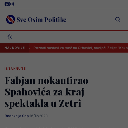
Skip
to
content
Sve Osim Politike
Poznati sastavi za meč na Grbavici, navijači Želje: “Kako se ono 
NAJNOVIJE
ISTAKNUTE
Fabjan nokautirao
Spahovića za kraj
spektakla u Zetri
Redakcija Sop
·
16/12/2023