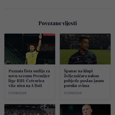
Povezane vijesti
Poznata lista sudija za
Španac na klupi
novu sezonu Premijer
Željezničara nakon
lige BiH: Četvorica
pobjede poslao jasnu
više nisu na A listi
poruku svima
07/08/2026
07/08/2026