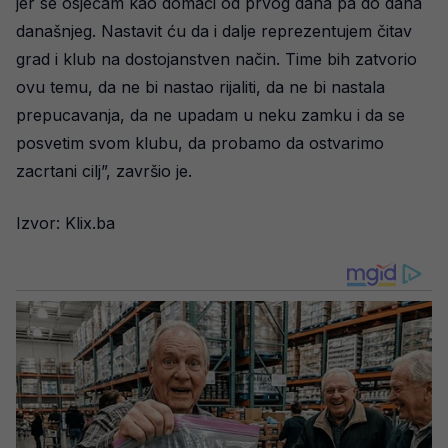
jer se osjećam kao domaći od prvog dana pa do dana
današnjeg. Nastavit ću da i dalje reprezentujem čitav
grad i klub na dostojanstven način. Time bih zatvorio
ovu temu, da ne bi nastao rijaliti, da ne bi nastala
prepucavanja, da ne upadam u neku zamku i da se
posvetim svom klubu, da probamo da ostvarimo
zacrtani cilj”, završio je.
Izvor: Klix.ba