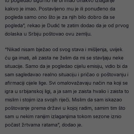
to pogledao sigurno ne bi imao onakvo izlaganje
kakvo je imao. Postavljeno mu je ili ponuđeno da
pogleda samo ono što je za njih bilo dobro da se
pogleda”, rekao je Dudić te zatim dodao da je od prvog
dolaska u Srbiju poštovao ovu zemlju.
“Nikad nisam bježao od svog stava i mišljenja, uvijek
ću ga imati, ali zaista ne želim da mi se stavljaju neke
situacije. Samo da je pogledao cijelu emisiju, vidio bi da
sam sagledavao realno situaciju i pričao o poštovanju i
afirmaciji cijele lige. Svi omalovažavaju način na koji se
igra u srbijanskoj ligi, a ja sam je zaista hvalio i zaista to
mislim i stojim iza svojih riječi. Mislim da sam iskazao
poštovanje prema državi u kojoj radim, samim tim što
sam u nekim ranijim izlaganjima tokom sezone iznio
počast žrtvama ratama”, dodao je.