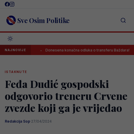
Skip
to
content
Sve Osim Politike
ership?!
Donesena konačna odluka o transferu Baždara!
P
NAJNOVIJE
ISTAKNUTE
Feđa Dudić gospodski
odgovorio treneru Crvene
zvezde koji ga je vrijeđao
Redakcija Sop
·
27/04/2024