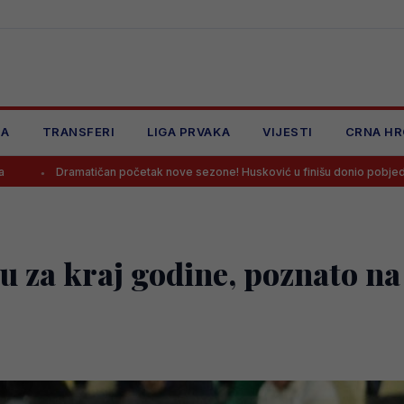
JA
TRANSFERI
LIGA PRVAKA
VIJESTI
CRNA HR
n početak nove sezone! Husković u finišu donio pobjedu Željezničaru na Grb
stu za kraj godine, poznato 