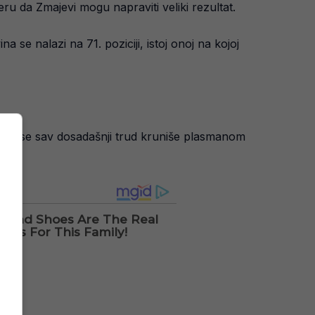
eru da Zmajevi mogu napraviti veliki rezultat.
se nalazi na 71. poziciji, istoj onoj na kojoj
ku da se sav dosadašnji trud kruniše plasmanom