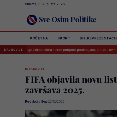
Skip
Subota, 8. Augusta 2026.
to
content
Sve Osim Politike
POČETNA
SPORT
BH. REPREZENTACI
i Željezničara nakon pobjede poslao jasnu poruku svima
Dramatiča
NAJNOVIJE
ISTAKNUTE
FIFA objavila novu li
završava 2025.
Redakcija Sop
·
22/12/2025