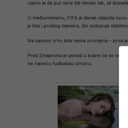
Jasno je da put neće biti nimalo lak, ali dosada
U međuvremenu, FIFA je danas objavila novu rang
je bila i prošlog mjeseca, što pokazuje stabiln
Na samom vrhu liste nema promjena – prva je se
Pred Zmajevima je period u kojem će se odluči
na najveću fudbalsku smotru.