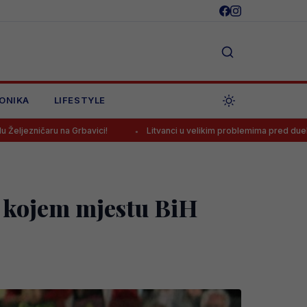
ONIKA
LIFESTYLE
avici!
Litvanci u velikim problemima pred duel protiv BiH
na kojem mjestu BiH