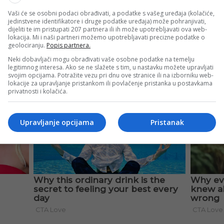
Vaši će se osobni podaci obrađivati, a podatke s vašeg uređaja (kolačiće,
jedinstvene identifikatore i druge podatke uređaja) može pohranjivati,
dijeliti te im pristupati 207 partnera ili ih može upotrebljavati ova web-
lokacija. Mi i naši partneri možemo upotrebljavati precizne podatke o
geolociranju.
Popis partnera.
Neki dobavljači mogu obrađivati vaše osobne podatke na temelju
legitimnog interesa. Ako se ne slažete s tim, u nastavku možete upravljati
svojim opcijama. Potražite vezu pri dnu ove stranice ili na izborniku web-
lokacije za upravljanje pristankom ili povlačenje pristanka u postavkama
privatnosti i kolačića.
Upravljanje opcijama
Pristanak