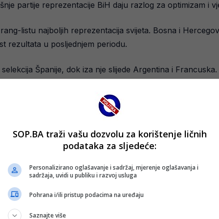
šnje partije reprezentacije BiH daju razlog za optimizam i vj
-listu najboljih reprezentacija svijeta. Bosna i Hercegovina 
ost rezultata u posljednjem periodu.
lekcija Španije, dok iza nje slijede Argentina i Francuska.
vati o sudbini ove generacije, a baraž susreti donose prili
SOP.BA traži vašu dozvolu za korištenje ličnih
podataka za sljedeće:
Personalizirano oglašavanje i sadržaj, mjerenje oglašavanja i
sadržaja, uvidi u publiku i razvoj usluga
Pohrana i/ili pristup podacima na uređaju
Saznajte više