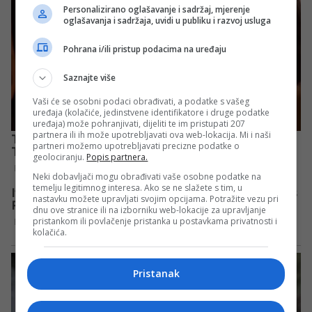
Personalizirano oglašavanje i sadržaj, mjerenje
oglašavanja i sadržaja, uvidi u publiku i razvoj usluga
Pohrana i/ili pristup podacima na uređaju
Saznajte više
Vaši će se osobni podaci obrađivati, a podatke s vašeg
uređaja (kolačiće, jedinstvene identifikatore i druge podatke
uređaja) može pohranjivati, dijeliti te im pristupati 207
partnera ili ih može upotrebljavati ova web-lokacija. Mi i naši
partneri možemo upotrebljavati precizne podatke o
geolociranju.
Popis partnera.
Neki dobavljači mogu obrađivati vaše osobne podatke na
temelju legitimnog interesa. Ako se ne slažete s tim, u
nastavku možete upravljati svojim opcijama. Potražite vezu pri
dnu ove stranice ili na izborniku web-lokacije za upravljanje
pristankom ili povlačenje pristanka u postavkama privatnosti i
kolačića.
Pristanak