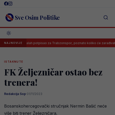
Skip
to
content
Sve Osim Politike
Salah potpisao za Trabzonspor, poznato koliko će zarađivati
NAJNOVIJE
ISTAKNUTE
FK Željezničar ostao bez
trenera!
Redakcija Sop
·
01/11/2023
Bosanskohercegovački stručnjak Nermin Bašić neće
više biti trener Željezničara.