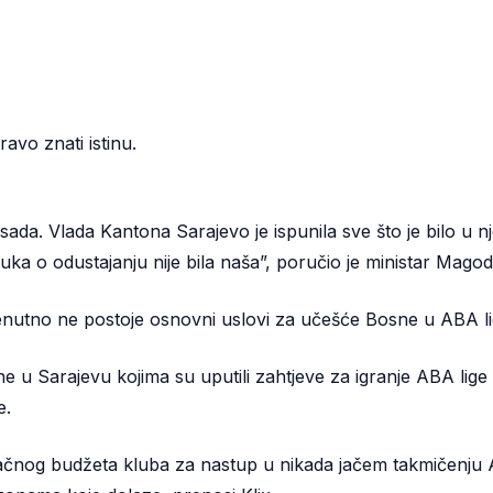
avo znati istinu.
sada. Vlada Kantona Sarajevo je ispunila sve što je bilo u n
luka o odustajanju nije bila naša”, poručio je ministar Magod
renutno ne postoje osnovni uslovi za učešće Bosne u ABA lig
rane u Sarajevu kojima su uputili zahtjeve za igranje ABA li
e.
čnog budžeta kluba za nastup u nikada jačem takmičenju ABA