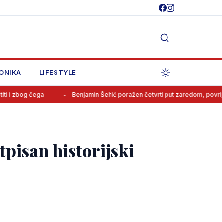
ONIKA
LIFESTYLE
Benjamin Šehić poražen četvrti put zaredom, povrijedio se u prvoj 
tpisan historijski