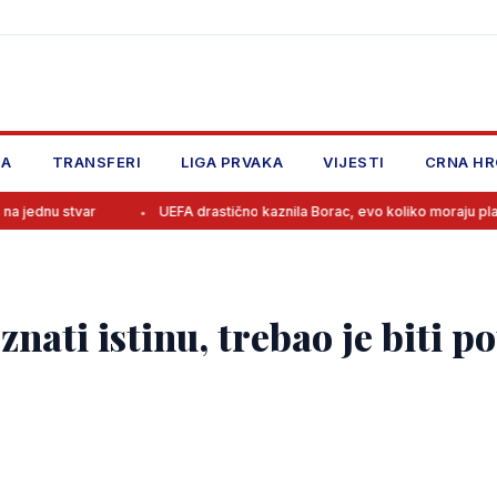
JA
TRANSFERI
LIGA PRVAKA
VIJESTI
CRNA HR
UEFA drastično kaznila Borac, evo koliko moraju platiti i zbog čega
ati istinu, trebao je biti po