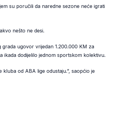
m su poručili da naredne sezone neće igrati
takvo nešto ne desi.
vog grada ugovor vrijedan 1.200.000 KM za
rta ikada dodijelilo jednom sportskom kolektivu.
 kluba od ABA lige odustaju.”, saopćio je