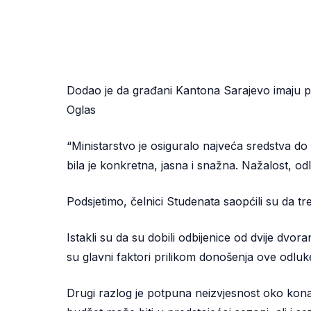
Dodao je da građani Kantona Sarajevo imaju pr
Oglas
“Ministarstvo je osiguralo najveća sredstva do 
bila je konkretna, jasna i snažna. Nažalost, od
Podsjetimo, čelnici Studenata saopćili su da t
Istakli su da su dobili odbijenice od dvije dvo
su glavni faktori prilikom donošenja ove odluk
Drugi razlog je potpuna neizvjesnost oko kona