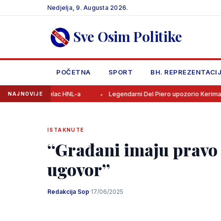
Skip
Nedjelja, 9. Augusta 2026.
to
content
Sve Osim Politike
POČETNA
SPORT
BH. REPREZENTACI
rijelac HNL-a
Legendarni Del Piero upozorio Kerima na jednu stvar
NAJNOVIJE
ISTAKNUTE
“Građani imaju pravo zn
ugovor”
Redakcija Sop
·
17/06/2025