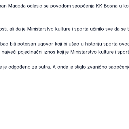
enan Magoda oglasio se povodom saopćenja KK Bosna u koje
i, ali da je Ministarstvo kulture i sporta učinilo sve da se 
bao biti potpisan ugovor koji bi ušao u historiju sporta o
 najveći pojedinačni iznos koji je Ministarstvo kulture i spo
e je odgođeno za sutra. A onda je stiglo zvanično saopćenje