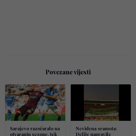
Povezane vijesti
Sarajevo razočaralo na
Neviđena sramota:
otvaranju sezone, tek
Delije napravile