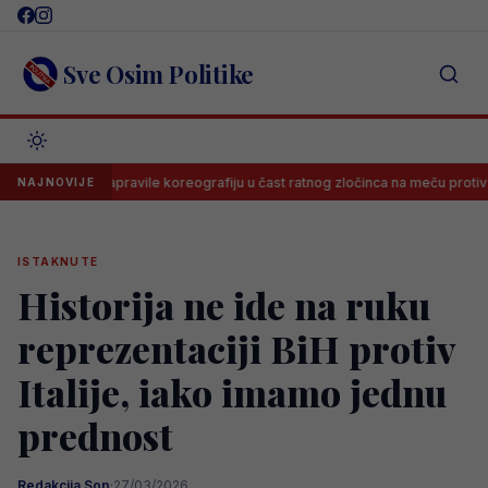
Skip
to
content
Sve Osim Politike
elije napravile koreografiju u čast ratnog zločinca na meču protiv Novog P
NAJNOVIJE
ISTAKNUTE
Historija ne ide na ruku
reprezentaciji BiH protiv
Italije, iako imamo jednu
prednost
Redakcija Sop
·
27/03/2026