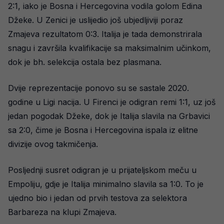
2:1, iako je Bosna i Hercegovina vodila golom Edina
Džeke. U Zenici je uslijedio još ubjedljiviji poraz
Zmajeva rezultatom 0:3. Italija je tada demonstrirala
snagu i završila kvalifikacije sa maksimalnim učinkom,
dok je bh. selekcija ostala bez plasmana.
Dvije reprezentacije ponovo su se sastale 2020.
godine u Ligi nacija. U Firenci je odigran remi 1:1, uz još
jedan pogodak Džeke, dok je Italija slavila na Grbavici
sa 2:0, čime je Bosna i Hercegovina ispala iz elitne
divizije ovog takmičenja.
Posljednji susret odigran je u prijateljskom meču u
Empoliju, gdje je Italija minimalno slavila sa 1:0. To je
ujedno bio i jedan od prvih testova za selektora
Barbareza na klupi Zmajeva.