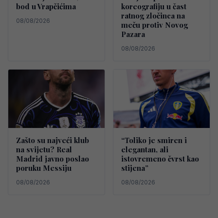
bod u Vrapčićima
koreografiju u čast
ratnog zločinca na
08/08/2026
meču protiv Novog
Pazara
08/08/2026
Zašto su najveći klub
“Toliko je smiren i
na svijetu? Real
elegantan, ali
Madrid javno poslao
istovremeno čvrst kao
poruku Messiju
stijena”
08/08/2026
08/08/2026