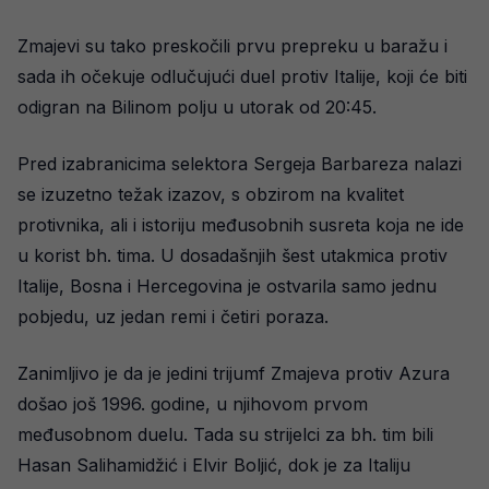
Zmajevi su tako preskočili prvu prepreku u baražu i
sada ih očekuje odlučujući duel protiv Italije, koji će biti
odigran na Bilinom polju u utorak od 20:45.
Pred izabranicima selektora Sergeja Barbareza nalazi
se izuzetno težak izazov, s obzirom na kvalitet
protivnika, ali i istoriju međusobnih susreta koja ne ide
u korist bh. tima. U dosadašnjih šest utakmica protiv
Italije, Bosna i Hercegovina je ostvarila samo jednu
pobjedu, uz jedan remi i četiri poraza.
Zanimljivo je da je jedini trijumf Zmajeva protiv Azura
došao još 1996. godine, u njihovom prvom
međusobnom duelu. Tada su strijelci za bh. tim bili
Hasan Salihamidžić i Elvir Boljić, dok je za Italiju