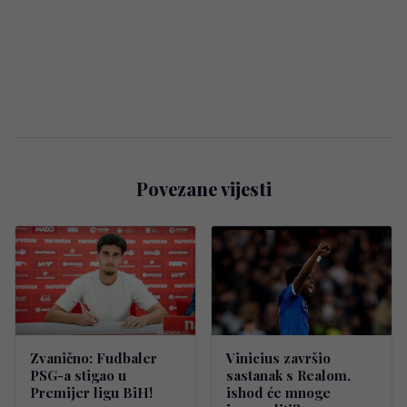
Povezane vijesti
Zvanično: Fudbaler
Vinicius završio
PSG-a stigao u
sastanak s Realom,
Premijer ligu BiH!
ishod će mnoge