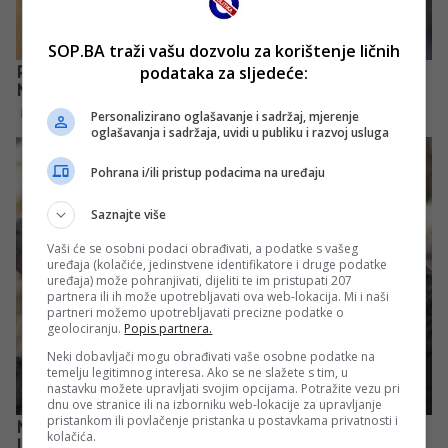
SOP.BA traži vašu dozvolu za korištenje ličnih
podataka za sljedeće:
Personalizirano oglašavanje i sadržaj, mjerenje
oglašavanja i sadržaja, uvidi u publiku i razvoj usluga
Pohrana i/ili pristup podacima na uređaju
Saznajte više
Vaši će se osobni podaci obrađivati, a podatke s vašeg
uređaja (kolačiće, jedinstvene identifikatore i druge podatke
uređaja) može pohranjivati, dijeliti te im pristupati 207
partnera ili ih može upotrebljavati ova web-lokacija. Mi i naši
partneri možemo upotrebljavati precizne podatke o
geolociranju.
Popis partnera.
Neki dobavljači mogu obrađivati vaše osobne podatke na
temelju legitimnog interesa. Ako se ne slažete s tim, u
nastavku možete upravljati svojim opcijama. Potražite vezu pri
dnu ove stranice ili na izborniku web-lokacije za upravljanje
pristankom ili povlačenje pristanka u postavkama privatnosti i
kolačića.