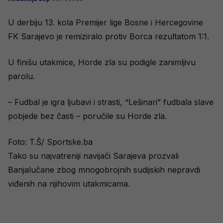
U derbiju 13. kola Premijer lige Bosne i Hercegovine
FK Sarajevo je remiziralo protiv Borca rezultatom 1:1.
U finišu utakmice, Horde zla su podigle zanimljivu
parolu.
– Fudbal je igra ljubavi i strasti, “Lešinari” fudbala slave
pobjede bez časti – poručile su Horde zla.
Foto: T.Š/ Sportske.ba
Tako su najvatreniji navijači Sarajeva prozvali
Banjalučane zbog mnogobrojnih sudijskih nepravdi
viđenih na njihovim utakmicama.