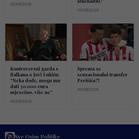
iznenaditi?
05/08/2026
05/08/2026
Kontroverzni gazda s
Sprema se
Balkana o Jovi Lukiću:
senzacionalni transfer
“Neka dođe, mogu mu
Perišića?!
dati 30.000 eura
05/08/2026
mjesečno, više ne”
05/08/2026
Sve Osim Politike