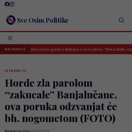
Skip
to
content
Sve Osim Politike
Kontroverzni gazda s Balkana o Jovi Lukiću: “Neka dođe, mogu mu da
NAJNOVIJE
ISTAKNUTE
Horde zla parolom
“zakucale” Banjalučane,
ova poruka odzvanjat će
bh. nogometom (FOTO)
Redakcija Sop
·
05/11/2023