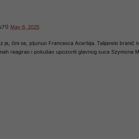
s71)
May 6, 2025
je, čini se, pljunuo Francesca Acerbija. Talijanski branič
mah reagirao i pokušao upozoriti glavnog suca Szymona Marci