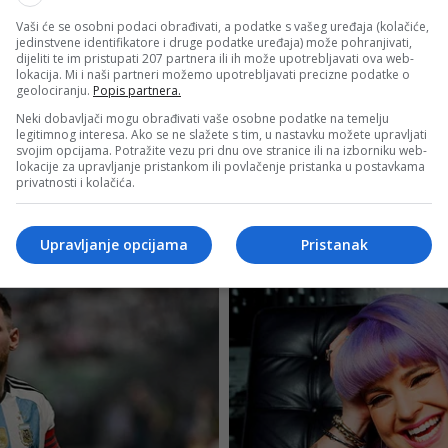
Vaši će se osobni podaci obrađivati, a podatke s vašeg uređaja (kolačiće,
jedinstvene identifikatore i druge podatke uređaja) može pohranjivati,
dijeliti te im pristupati 207 partnera ili ih može upotrebljavati ova web-
lokacija. Mi i naši partneri možemo upotrebljavati precizne podatke o
geolociranju.
Popis partnera.
Neki dobavljači mogu obrađivati vaše osobne podatke na temelju
legitimnog interesa. Ako se ne slažete s tim, u nastavku možete upravljati
svojim opcijama. Potražite vezu pri dnu ove stranice ili na izborniku web-
lokacije za upravljanje pristankom ili povlačenje pristanka u postavkama
privatnosti i kolačića.
Upravljanje opcijama
Pristanak