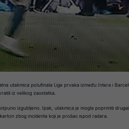
atna utakmica polufinala Lige prvaka između Intera i Barc
atili iz velikog zaostatka.
 potpuno izgubljeno. Ipak, utakmica je mogla poprimiti druga
arton zbog incidenta koji je prošao ispod radara.