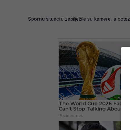
Spornu situaciju zabilježile su kamere, a potez