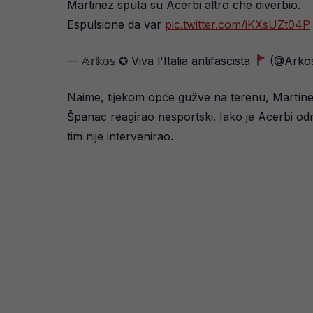
Martinez sputa su Acerbi altro che diverbio.
Espulsione da var
pic.twitter.com/iKXsUZt04P
— 𝔸𝕣𝕜𝕠𝕤 ✪ Viva l'Italia antifascista
(@Arko
Naime, tijekom opće gužve na terenu, Martínez 
Španac reagirao nesportski. Iako je Acerbi od
tim nije intervenirao.