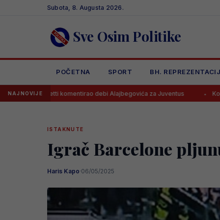
Skip
Subota, 8. Augusta 2026.
to
content
Sve Osim Politike
POČETNA
SPORT
BH. REPREZENTACI
i komentirao debi Alajbegovića za Juventus
Koju je ocjenu Alajbeg
NAJNOVIJE
ISTAKNUTE
Igrač Barcelone pljun
Haris Kapo
·
06/05/2025