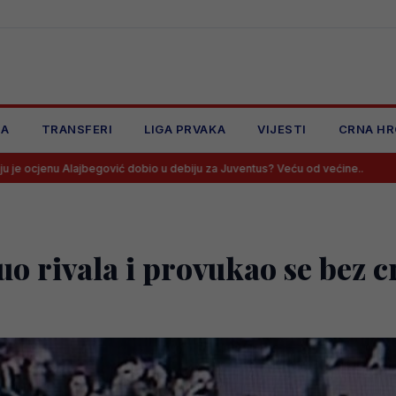
JA
TRANSFERI
LIGA PRVAKA
VIJESTI
CRNA HR
ović dobio u debiju za Juventus? Veću od većine..
Alajbegović kreir
uo rivala i provukao se bez 