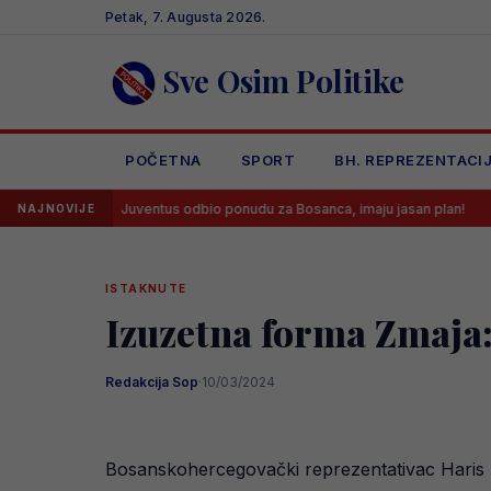
Skip
Petak, 7. Augusta 2026.
to
content
Sve Osim Politike
POČETNA
SPORT
BH. REPREZENTACI
Juventus odbio ponudu za Bosanca, imaju jasan plan!
Sreća j
NAJNOVIJE
ISTAKNUTE
Izuzetna forma Zmaja:
Redakcija Sop
·
10/03/2024
Bosanskohercegovački reprezentativac Haris Haj