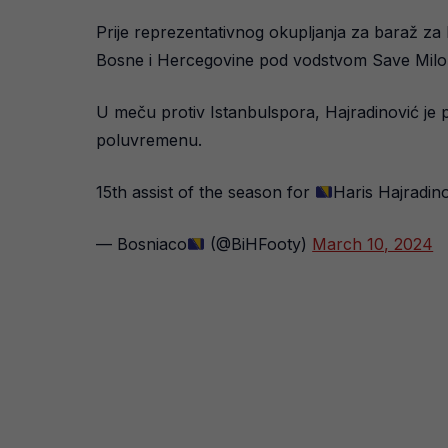
Prije reprezentativnog okupljanja za baraž za
Bosne i Hercegovine pod vodstvom Save Milo
U meču protiv Istanbulspora, Hajradinović je p
poluvremenu.
15th assist of the season for
Haris Hajradin
— Bosniaco
(@BiHFooty)
March 10, 2024