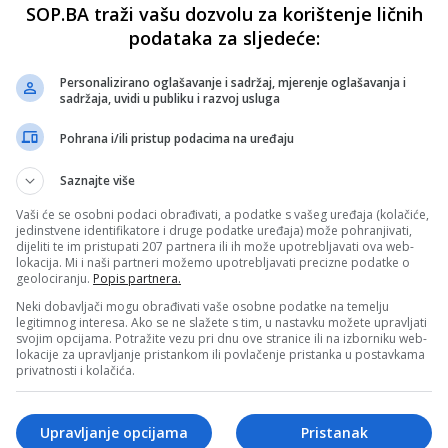
SOP.BA traži vašu dozvolu za korištenje ličnih
podataka za sljedeće:
Personalizirano oglašavanje i sadržaj, mjerenje oglašavanja i
sadržaja, uvidi u publiku i razvoj usluga
Pohrana i/ili pristup podacima na uređaju
Saznajte više
Vaši će se osobni podaci obrađivati, a podatke s vašeg uređaja (kolačiće,
jedinstvene identifikatore i druge podatke uređaja) može pohranjivati,
dijeliti te im pristupati 207 partnera ili ih može upotrebljavati ova web-
lokacija. Mi i naši partneri možemo upotrebljavati precizne podatke o
geolociranju.
Popis partnera.
Neki dobavljači mogu obrađivati vaše osobne podatke na temelju
legitimnog interesa. Ako se ne slažete s tim, u nastavku možete upravljati
svojim opcijama. Potražite vezu pri dnu ove stranice ili na izborniku web-
lokacije za upravljanje pristankom ili povlačenje pristanka u postavkama
privatnosti i kolačića.
Upravljanje opcijama
Pristanak