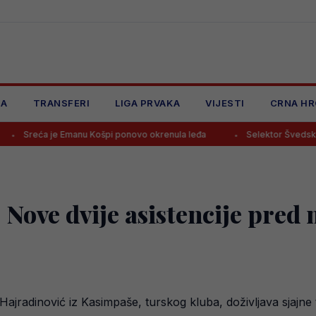
JA
TRANSFERI
LIGA PRVAKA
VIJESTI
CRNA HR
e Emanu Košpi ponovo okrenula leđa
Selektor Švedske otputovao 
 Nove dvije asistencije pred
radinović iz Kasimpaše, turskog kluba, doživljava sjajne tre