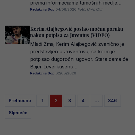
prema informacijama tamošnjih medija…
Redakcija Sop
·
04/08/2026
·
Foto: Univ. Cluj
Kerim Alajbegović poslao moćnu poruku
nakon potpisa za Juventus (VIDEO)
Mladi Zmaj Kerim Alajbegović zvanično je
predstavljen u Juventusu, sa kojim je
potpisao dugoročni ugovor. Stara dama će
Bajer Leverkusenu…
Redakcija Sop
·
02/08/2026
Posts
Prethodno
1
2
3
4
…
346
pagination
Sljedeće