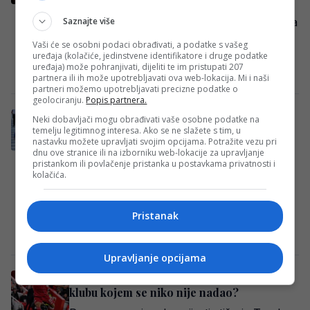
Dok se s nestrpljenjem čekaju vijesti sa
Saznajte više
sastanka između Vinisijusa Juniora i čelnika
Real Madrida, iz Španije stižu informacije
Vaši će se osobni podaci obrađivati, a podatke s vašeg
uređaja (kolačiće, jedinstvene identifikatore i druge podatke
koje…
uređaja) može pohranjivati, dijeliti te im pristupati 207
Redakcija Sop
·
05/08/2026
partnera ili ih može upotrebljavati ova web-lokacija. Mi i naši
partneri možemo upotrebljavati precizne podatke o
geolociranju.
Popis partnera.
Najavljeni bombastični transfer bh.
Neki dobavljači mogu obrađivati vaše osobne podatke na
reprezentativac se neće dogoditi, sve je
temelju legitimnog interesa. Ako se ne slažete s tim, u
nastavku možete upravljati svojim opcijama. Potražite vezu pri
propalo!
dnu ove stranice ili na izborniku web-lokacije za upravljanje
pristankom ili povlačenje pristanka u postavkama privatnosti i
Reprezentativac Bosne i Hercegovine
kolačića.
Dženis Burnić ipak neće postati novi
fudbaler Hajduka, iako se tokom dana
Pristanak
intenzivno povezivao sa splitskim…
Redakcija Sop
·
05/08/2026
Upravljanje opcijama
Transfer koji će uzdrmati Evropu: Salah u
klubu kojem se niko nije nadao?