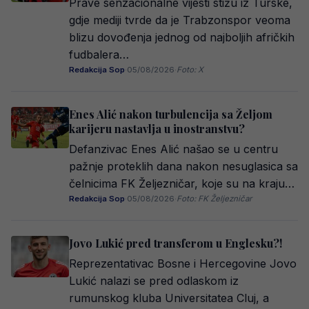
Prave senzacionalne vijesti stižu iz Turske,
gdje mediji tvrde da je Trabzonspor veoma
blizu dovođenja jednog od najboljih afričkih
fudbalera…
Redakcija Sop
·
05/08/2026
·
Foto: X
Enes Alić nakon turbulencija sa Željom
karijeru nastavlja u inostranstvu?
Defanzivac Enes Alić našao se u centru
pažnje proteklih dana nakon nesuglasica sa
čelnicima FK Željezničar, koje su na kraju…
Redakcija Sop
·
05/08/2026
·
Foto: FK Željezničar
Jovo Lukić pred transferom u Englesku?!
Reprezentativac Bosne i Hercegovine Jovo
Lukić nalazi se pred odlaskom iz
rumunskog kluba Universitatea Cluj, a