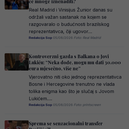
će mnoge iznenaditi?
Real Madrid i Vinisijus Žunior danas su
održali važan sastanak na kojem se
razgovaralo o budućnosti brazilskog
reprezentativca, čiji ugovor…
Redakcija Sop
·
05/08/2026
·
Foto: Real Madrid
Kontroverzni gazda s Balkana o Jovi
Lukiću: “Neka dođe, mogu mu dati 30.000
eura mjesečno, više ne”
Vjerovatno niti oko jednog reprezentativca
Bosne i Hercegovine trenutno ne vlada
tolika enigma kao što je slučaj s Jovom
Lukićem….
Redakcija Sop
·
05/08/2026
·
Foto: printscreen
Sprema se senzacionalni transfer