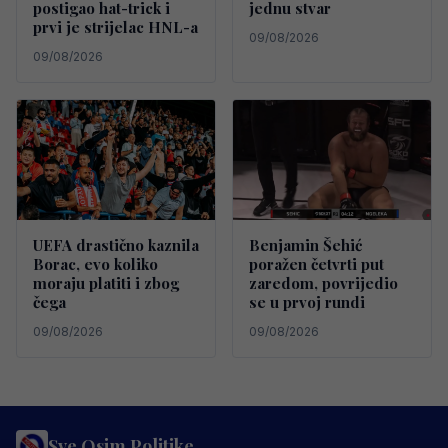
postigao hat-trick i
jednu stvar
prvi je strijelac HNL-a
09/08/2026
09/08/2026
UEFA drastično kaznila
Benjamin Šehić
Borac, evo koliko
poražen četvrti put
moraju platiti i zbog
zaredom, povrijedio
čega
se u prvoj rundi
09/08/2026
09/08/2026
Sve Osim Politike