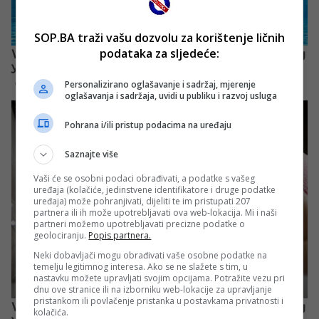
SOP.BA traži vašu dozvolu za korištenje ličnih
podataka za sljedeće:
Personalizirano oglašavanje i sadržaj, mjerenje
oglašavanja i sadržaja, uvidi u publiku i razvoj usluga
Pohrana i/ili pristup podacima na uređaju
Saznajte više
Vaši će se osobni podaci obrađivati, a podatke s vašeg
uređaja (kolačiće, jedinstvene identifikatore i druge podatke
uređaja) može pohranjivati, dijeliti te im pristupati 207
partnera ili ih može upotrebljavati ova web-lokacija. Mi i naši
partneri možemo upotrebljavati precizne podatke o
geolociranju.
Popis partnera.
Neki dobavljači mogu obrađivati vaše osobne podatke na
temelju legitimnog interesa. Ako se ne slažete s tim, u
nastavku možete upravljati svojim opcijama. Potražite vezu pri
dnu ove stranice ili na izborniku web-lokacije za upravljanje
pristankom ili povlačenje pristanka u postavkama privatnosti i
kolačića.