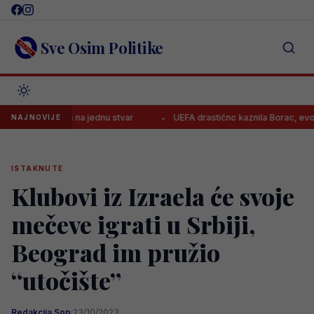
Skip
to
content
Sve Osim Politike
 Kerima na jednu stvar
UEFA drastično kaznila Borac, evo koliko mor
NAJNOVIJE
ISTAKNUTE
Klubovi iz Izraela će svoje
mečeve igrati u Srbiji,
Beograd im pružio
“utočište”
Redakcija Sop
·
23/10/2023