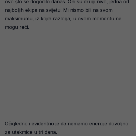
ovo što se dogodilo danas. Oni su drugi nivo, jedna od
najboljih ekipa na svijetu. Mi nismo bili na svom
maksimumu, iz kojih razloga, u ovom momentu ne
mogu reći.
Očigledno i evidentno je da nemamo energije dovoljno
za utakmice u tri dana.