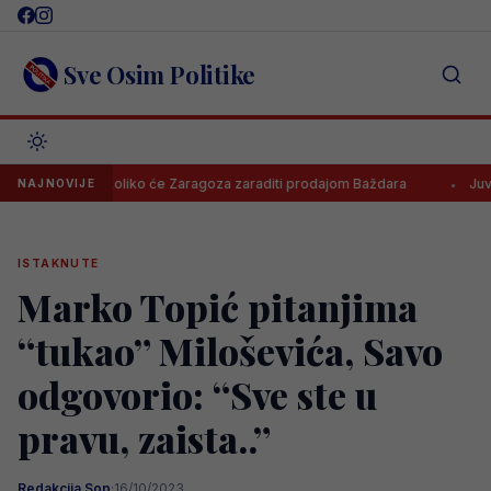
Skip
to
content
Sve Osim Politike
Poznato koliko će Zaragoza zaraditi prodajom Baždara
Juventus od
NAJNOVIJE
ISTAKNUTE
Marko Topić pitanjima
“tukao” Miloševića, Savo
odgovorio: “Sve ste u
pravu, zaista..”
Redakcija Sop
·
16/10/2023