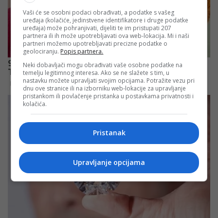
Vaši će se osobni podaci obrađivati, a podatke s vašeg
uređaja (kolačiće, jedinstvene identifikatore i druge podatke
uređaja) može pohranjivati, dijeliti te im pristupati 207
partnera ili ih može upotrebljavati ova web-lokacija. Mi i naši
partneri možemo upotrebljavati precizne podatke o
geolociranju.
Popis partnera.
Neki dobavljači mogu obrađivati vaše osobne podatke na
temelju legitimnog interesa. Ako se ne slažete s tim, u
nastavku možete upravljati svojim opcijama. Potražite vezu pri
dnu ove stranice ili na izborniku web-lokacije za upravljanje
pristankom ili povlačenje pristanka u postavkama privatnosti i
kolačića.
Pristanak
Upravljanje opcijama