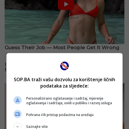
SOP.BA traži vašu dozvolu za korištenje ličnih
podataka za sljedeće:
Personalizirano oglašavanje i sadržaj, mjerenje
oglašavanja i sadržaja, uvidi u publiku i razvoj usluga
Pohrana i/ili pristup podacima na uređaju
Saznajte više