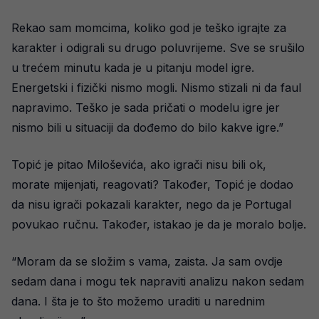
Rekao sam momcima, koliko god je teško igrajte za
karakter i odigrali su drugo poluvrijeme. Sve se srušilo
u trećem minutu kada je u pitanju model igre.
Energetski i fizički nismo mogli. Nismo stizali ni da faul
napravimo. Teško je sada pričati o modelu igre jer
nismo bili u situaciji da dođemo do bilo kakve igre.”
Topić je pitao Miloševića, ako igrači nisu bili ok,
morate mijenjati, reagovati? Također, Topić je dodao
da nisu igrači pokazali karakter, nego da je Portugal
povukao ručnu. Također, istakao je da je moralo bolje.
“Moram da se složim s vama, zaista. Ja sam ovdje
sedam dana i mogu tek napraviti analizu nakon sedam
dana. I šta je to što možemo uraditi u narednim