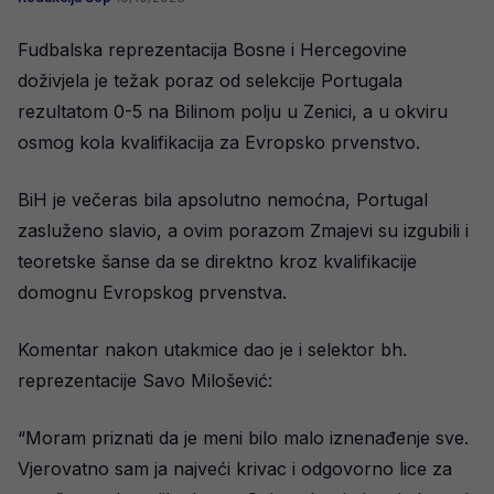
Fudbalska reprezentacija Bosne i Hercegovine
doživjela je težak poraz od selekcije Portugala
rezultatom 0-5 na Bilinom polju u Zenici, a u okviru
osmog kola kvalifikacija za Evropsko prvenstvo.
BiH je večeras bila apsolutno nemoćna, Portugal
zasluženo slavio, a ovim porazom Zmajevi su izgubili i
teoretske šanse da se direktno kroz kvalifikacije
domognu Evropskog prvenstva.
Komentar nakon utakmice dao je i selektor bh.
reprezentacije Savo Milošević:
“Moram priznati da je meni bilo malo iznenađenje sve.
Vjerovatno sam ja najveći krivac i odgovorno lice za