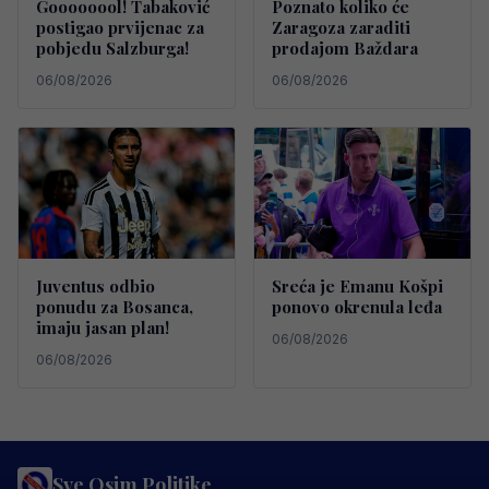
Goooooool! Tabaković
Poznato koliko će
postigao prvijenac za
Zaragoza zaraditi
pobjedu Salzburga!
prodajom Baždara
06/08/2026
06/08/2026
Juventus odbio
Sreća je Emanu Košpi
ponudu za Bosanca,
ponovo okrenula leđa
imaju jasan plan!
06/08/2026
06/08/2026
Sve Osim Politike