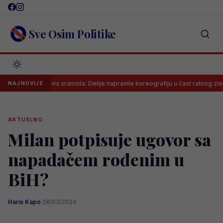
Skip
to
content
Sve Osim Politike
Neviđena sramota: Delije napravile koreografiju u čast ratnog zločinca na
NAJNOVIJE
AKTUELNO
Milan potpisuje ugovor sa
napadačem rođenim u
BiH?
Haris Kapo
·
28/03/2024