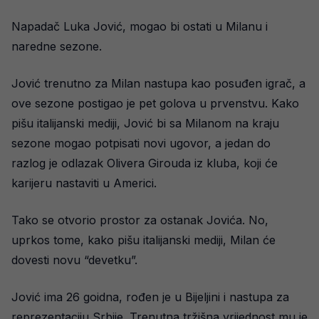
Napadač Luka Jović, mogao bi ostati u Milanu i
naredne sezone.
Jović trenutno za Milan nastupa kao posuđen igrač, a
ove sezone postigao je pet golova u prvenstvu. Kako
pišu italijanski mediji, Jović bi sa Milanom na kraju
sezone mogao potpisati novi ugovor, a jedan do
razlog je odlazak Olivera Girouda iz kluba, koji će
karijeru nastaviti u Americi.
Tako se otvorio prostor za ostanak Jovića. No,
uprkos tome, kako pišu italijanski mediji, Milan će
dovesti novu “devetku”.
Jović ima 26 goidna, rođen je u Bijeljini i nastupa za
reprezentaciju Srbije. Trenutna tržišna vrijednost mu je