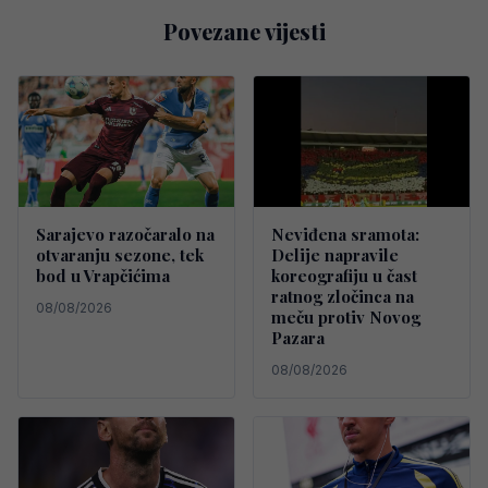
Povezane vijesti
Sarajevo razočaralo na
Neviđena sramota:
otvaranju sezone, tek
Delije napravile
bod u Vrapčićima
koreografiju u čast
ratnog zločinca na
08/08/2026
meču protiv Novog
Pazara
08/08/2026