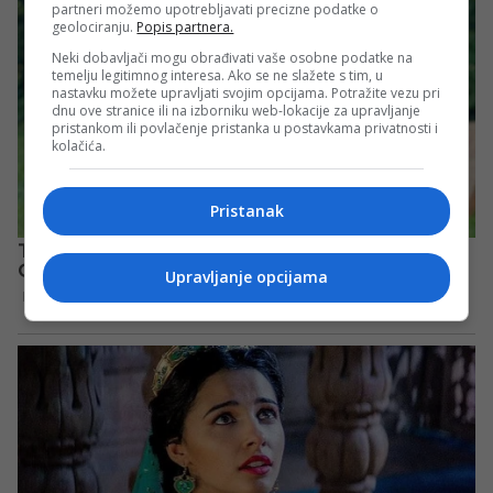
partneri možemo upotrebljavati precizne podatke o
geolociranju.
Popis partnera.
Neki dobavljači mogu obrađivati vaše osobne podatke na
temelju legitimnog interesa. Ako se ne slažete s tim, u
nastavku možete upravljati svojim opcijama. Potražite vezu pri
dnu ove stranice ili na izborniku web-lokacije za upravljanje
pristankom ili povlačenje pristanka u postavkama privatnosti i
kolačića.
Pristanak
Upravljanje opcijama