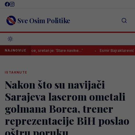
Skip
to
content
Sve Osim Politike
utakmice, sretan je: ‘Stare navike…’
Esmir Bajraktarević konačno pra
NAJNOVIJE
ISTAKNUTE
Nakon što su navijači
Sarajeva laserom ometali
golmana Borca, trener
reprezentacije BiH poslao
oštru poruku