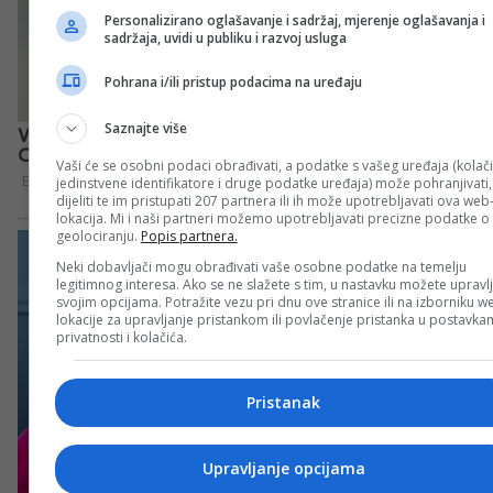
Personalizirano oglašavanje i sadržaj, mjerenje oglašavanja i
sadržaja, uvidi u publiku i razvoj usluga
Pohrana i/ili pristup podacima na uređaju
Saznajte više
Vaši će se osobni podaci obrađivati, a podatke s vašeg uređaja (kolači
jedinstvene identifikatore i druge podatke uređaja) može pohranjivati,
dijeliti te im pristupati 207 partnera ili ih može upotrebljavati ova web
lokacija. Mi i naši partneri možemo upotrebljavati precizne podatke o
geolociranju.
Popis partnera.
Neki dobavljači mogu obrađivati vaše osobne podatke na temelju
legitimnog interesa. Ako se ne slažete s tim, u nastavku možete upravlj
svojim opcijama. Potražite vezu pri dnu ove stranice ili na izborniku w
lokacije za upravljanje pristankom ili povlačenje pristanka u postavk
privatnosti i kolačića.
Pristanak
Upravljanje opcijama