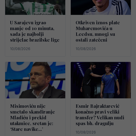
U Sarajevu igrao
Otkriven iznos plate
manje od 10 minuta,
Muharemovića u
sada je najbolji
Leedsu, mnogi su
strijelac brazilske lige
ostali zatečeni
10/08/2026
10/08/2026
Misimoviću nije
Esmir Bajraktarević
smetalo skandiranje
konačno pravi veliki
Mladiću i prekid
transfer? Velikan nudi
utakmice, sretan je:
spas bh. dragulju
‘Stare navike…’
10/08/2026