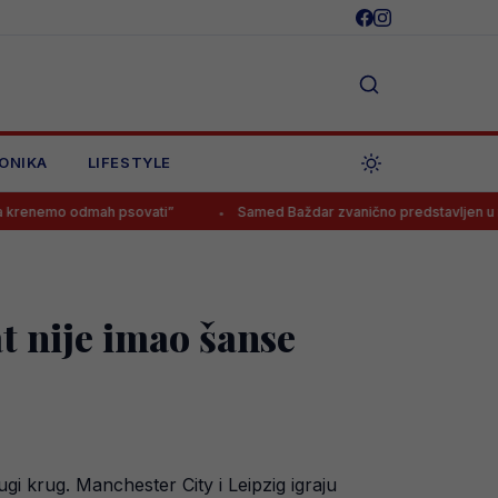
ONIKA
LIFESTYLE
ah psovati”
Samed Baždar zvanično predstavljen u novom klubu
 nije imao šanse
i krug. Manchester City i Leipzig igraju