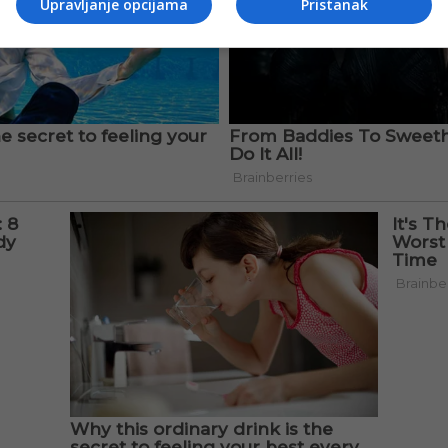
Upravljanje opcijama
Pristanak