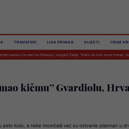
JA
TRANSFERI
LIGA PRVAKA
VIJESTI
CRNA HR
 meč na Grbavici, navijači Želje: “Kako se ono zove trener, da krenemo odm
mao kičmu” Gvardiolu, Hrvat
 peto kolo, a neke momčadi već su ostvarile plasman u drug