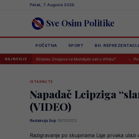
Skip
Petak, 7. Augusta 2026.
to
content
Sve Osim Politike
POČETNA
SPORT
BH. REPREZENTACI
Strijelac Zmajeva na Mundijalu seli u Afriku?
Poznati sastavi za
NAJNOVIJE
ISTAKNUTE
Napadač Leipziga “sla
(VIDEO)
Redakcija Sop
·
28/11/2023
Razigravanje po skupinama Lige prvaka ulazi u