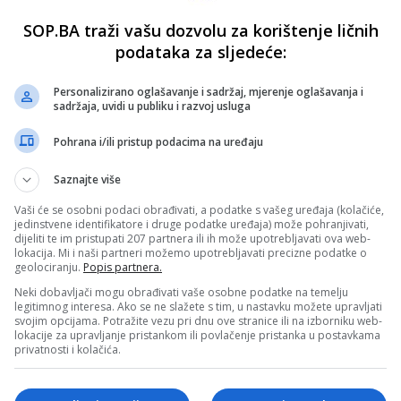
SOP.BA traži vašu dozvolu za korištenje ličnih
podataka za sljedeće:
Personalizirano oglašavanje i sadržaj, mjerenje oglašavanja i
sadržaja, uvidi u publiku i razvoj usluga
Pohrana i/ili pristup podacima na uređaju
Saznajte više
Vaši će se osobni podaci obrađivati, a podatke s vašeg uređaja (kolačiće,
jedinstvene identifikatore i druge podatke uređaja) može pohranjivati,
dijeliti te im pristupati 207 partnera ili ih može upotrebljavati ova web-
lokacija. Mi i naši partneri možemo upotrebljavati precizne podatke o
geolociranju.
Popis partnera.
Neki dobavljači mogu obrađivati vaše osobne podatke na temelju
legitimnog interesa. Ako se ne slažete s tim, u nastavku možete upravljati
svojim opcijama. Potražite vezu pri dnu ove stranice ili na izborniku web-
lokacije za upravljanje pristankom ili povlačenje pristanka u postavkama
privatnosti i kolačića.