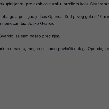
ini jer su prolazak osigurali u prošlom kolu. City trenut
oba gola postigao je Lois Openda. Kod prvog gola u 13. mi
je nemoćan bio Joško Gvardiol.
 Gvardiol se sam našao pred njim.
čem u naletu, mogao se samo povlačiti dok ga Openda, koji