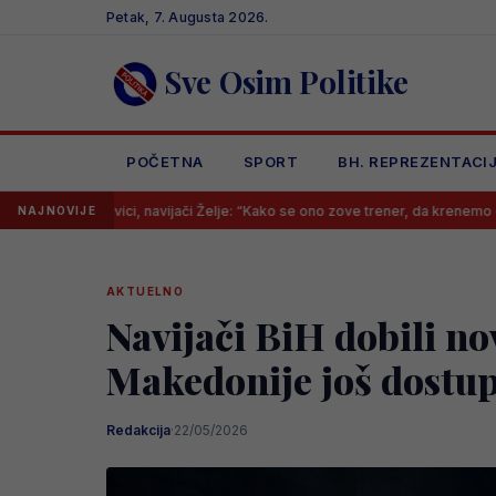
Skip
Petak, 7. Augusta 2026.
to
content
Sve Osim Politike
POČETNA
SPORT
BH. REPREZENTACI
, navijači Želje: “Kako se ono zove trener, da krenemo odmah psovati”
NAJNOVIJE
AKTUELNO
Navijači BiH dobili no
Makedonije još dostu
Redakcija
·
22/05/2026