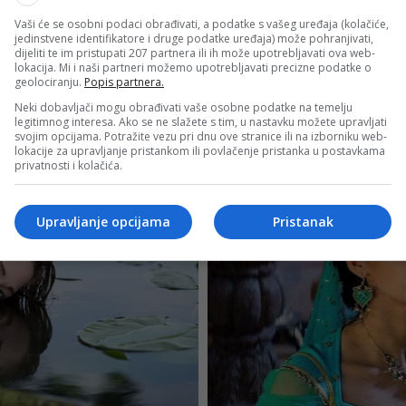
Vaši će se osobni podaci obrađivati, a podatke s vašeg uređaja (kolačiće,
jedinstvene identifikatore i druge podatke uređaja) može pohranjivati,
dijeliti te im pristupati 207 partnera ili ih može upotrebljavati ova web-
lokacija. Mi i naši partneri možemo upotrebljavati precizne podatke o
geolociranju.
Popis partnera.
Neki dobavljači mogu obrađivati vaše osobne podatke na temelju
legitimnog interesa. Ako se ne slažete s tim, u nastavku možete upravljati
svojim opcijama. Potražite vezu pri dnu ove stranice ili na izborniku web-
lokacije za upravljanje pristankom ili povlačenje pristanka u postavkama
privatnosti i kolačića.
Upravljanje opcijama
Pristanak