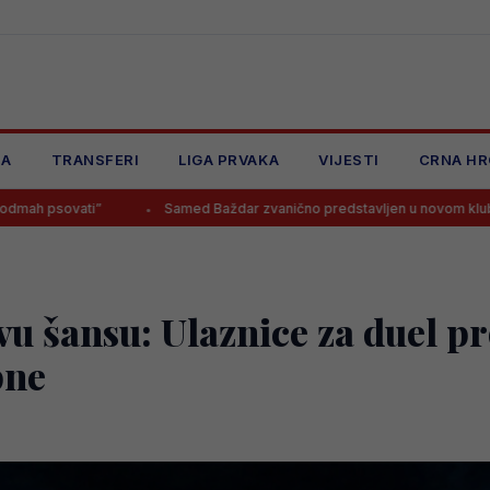
JA
TRANSFERI
LIGA PRVAKA
VIJESTI
CRNA HR
Samed Baždar zvanično predstavljen u novom klubu
Spalletti 
vu šansu: Ulaznice za duel pr
pne