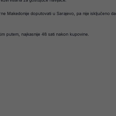
 rezervisana za gostujuće navijače.
rne Makedonije doputovati u Sarajevo, pa nije isključeno da 
kim putem, najkasnije 48 sati nakon kupovine.