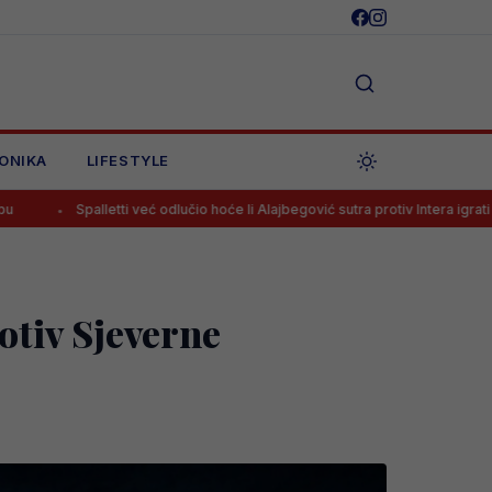
ONIKA
LIFESTYLE
već odlučio hoće li Alajbegović sutra protiv Intera igrati od prve minute
otiv Sjeverne