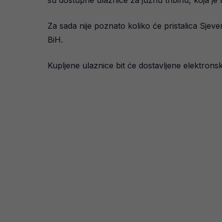
su dostupne ulaznice za južnu tribinu, koja je
Za sada nije poznato koliko će pristalica Sjeve
BiH.
Kupljene ulaznice bit će dostavljene elektrons