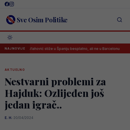
Skip
to
content
Sve Osim Politike
Vlahović stiže u Španiju besplatno, ali ne u Barcelonu
Arsen
NAJNOVIJE
AKTUELNO
Nestvarni problemi za
Hajduk: Ozlijeđen još
jedan igrač..
E. H.
·
20/04/2024