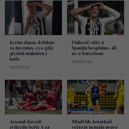
Kerim danas debituje
Vlahović stiže u
za Juventus, evo gdje
Španiju besplatno, ali
gledati utakmicu i
ne u Barcelonu
kada
08/08/2026
08/08/2026
Arsenal dovodi
Mladi bh. košarkaši
zvijezdu Serie A za
večeras nemaju pravo