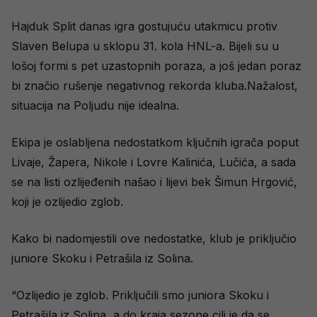
Hajduk Split danas igra gostujuću utakmicu protiv
Slaven Belupa u sklopu 31. kola HNL-a. Bijeli su u
lošoj formi s pet uzastopnih poraza, a još jedan poraz
bi značio rušenje negativnog rekorda kluba.Nažalost,
situacija na Poljudu nije idealna.
Ekipa je oslabljena nedostatkom ključnih igrača poput
Livaje, Žapera, Nikole i Lovre Kalinića, Lučića, a sada
se na listi ozlijeđenih našao i lijevi bek Šimun Hrgović,
koji je ozlijedio zglob.
Kako bi nadomjestili ove nedostatke, klub je priključio
juniore Skoku i Petrašila iz Solina.
“Ozlijedio je zglob. Priključili smo juniora Skoku i
Petrašila iz Solina, a do kraja sezone cilj je da se