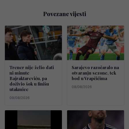
Povezane vijesti
Trener nije želio dati
Sarajevo razočaralo na
ni minute
otvaranju sezone, tek
Bajraktareviću, pa
bod u Vrapčićima
doživio šok u finišu
08/08/2026
utakmice
09/08/2026