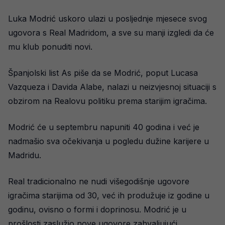
Luka Modrić uskoro ulazi u posljednje mjesece svog
ugovora s Real Madridom, a sve su manji izgledi da će
mu klub ponuditi novi.
Španjolski list As piše da se Modrić, poput Lucasa
Vazqueza i Davida Alabe, nalazi u neizvjesnoj situaciji s
obzirom na Realovu politiku prema starijim igračima.
Modrić će u septembru napuniti 40 godina i već je
nadmašio sva očekivanja u pogledu dužine karijere u
Madridu.
Real tradicionalno ne nudi višegodišnje ugovore
igračima starijima od 30, već ih produžuje iz godine u
godinu, ovisno o formi i doprinosu. Modrić je u
prošlosti zaslužio nove ugovore zahvaljujući