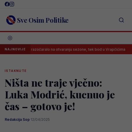
Skip
to
content
Sve Osim Politike
rajevo razočaralo na otvaranju sezone, tek bod u Vrapčićima
Nevi
NAJNOVIJE
ISTAKNUTE
Ništa ne traje vječno:
Luka Modrić, kucnuo je
čas – gotovo je!
Redakcija Sop
·
12/04/2025