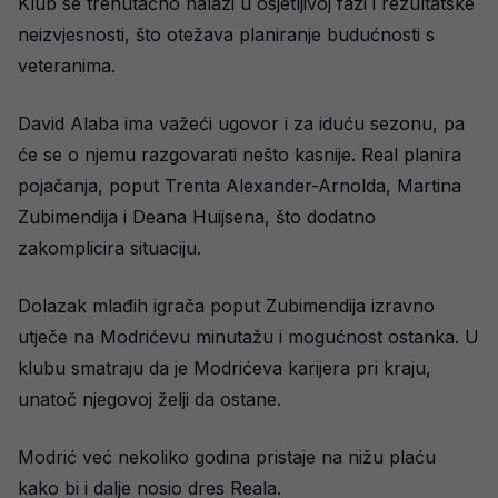
Klub se trenutačno nalazi u osjetljivoj fazi i rezultatske
neizvjesnosti, što otežava planiranje budućnosti s
veteranima.
David Alaba ima važeći ugovor i za iduću sezonu, pa
će se o njemu razgovarati nešto kasnije. Real planira
pojačanja, poput Trenta Alexander-Arnolda, Martina
Zubimendija i Deana Huijsena, što dodatno
zakomplicira situaciju.
Dolazak mlađih igrača poput Zubimendija izravno
utječe na Modrićevu minutažu i mogućnost ostanka. U
klubu smatraju da je Modrićeva karijera pri kraju,
unatoč njegovoj želji da ostane.
Modrić već nekoliko godina pristaje na nižu plaću
kako bi i dalje nosio dres Reala.