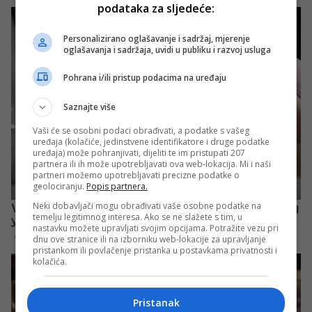
podataka za sljedeće:
Personalizirano oglašavanje i sadržaj, mjerenje
oglašavanja i sadržaja, uvidi u publiku i razvoj usluga
Pohrana i/ili pristup podacima na uređaju
Saznajte više
Vaši će se osobni podaci obrađivati, a podatke s vašeg
uređaja (kolačiće, jedinstvene identifikatore i druge podatke
uređaja) može pohranjivati, dijeliti te im pristupati 207
partnera ili ih može upotrebljavati ova web-lokacija. Mi i naši
partneri možemo upotrebljavati precizne podatke o
geolociranju.
Popis partnera.
Neki dobavljači mogu obrađivati vaše osobne podatke na
temelju legitimnog interesa. Ako se ne slažete s tim, u
nastavku možete upravljati svojim opcijama. Potražite vezu pri
dnu ove stranice ili na izborniku web-lokacije za upravljanje
pristankom ili povlačenje pristanka u postavkama privatnosti i
kolačića.
Pristanak