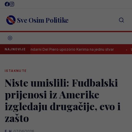
Skip
to
content
Sve Osim Politike
Legendarni Del Piero upozorio Kerima na jednu stvar
UEFA drastič
NAJNOVIJE
ISTAKNUTE
Niste umislili: Fudbalski
prijenosi iz Amerike
izgledaju drugačije, evo i
zašto
E. H.
·
07/06/2026