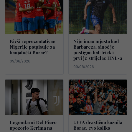
Bivši reprezentativac
Nije imao mjesta kod
Nigerije potpisuje za
Barbareza, sinoć je
banjalučki Borac?
postigao hat-trick i
prvi je strijelac HNL-a
09/08/2026
09/08/2026
Legendarni Del Piero
UEFA drastično kaznila
upozorio Kerima na
Borac, evo koliko