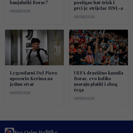
banjalučki Borac?
postigao hat-trick i
prvi je strijelac HNL-a
09/08/2026
09/08/2026
Legendarni Del Piero
UEFA drastično kaznila
upozorio Kerima na
Borac, evo koliko
jednu stvar
moraju platiti i zbog
čega
09/08/2026
09/08/2026
Sve Osim Politike