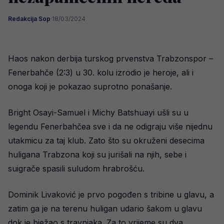
Redakcija Sop
·
18/03/2024
Haos nakon derbija turskog prvenstva Trabzonspor –
Fenerbahče (2:3) u 30. kolu izrodio je heroje, ali i
onoga koji je pokazao suprotno ponašanje.
Bright Osayi-Samuel i Michy Batshuayi ušli su u
legendu Fenerbahčea sve i da ne odigraju više nijednu
utakmicu za taj klub. Zato što su okruženi desecima
huligana Trabzona koji su jurišali na njih, sebe i
suigrače spasili suludom hrabrošću.
Dominik Livaković je prvo pogođen s tribine u glavu, a
zatim ga je na terenu huligan udario šakom u glavu
dok je bježao s travnjaka. Za to vrijeme su dva