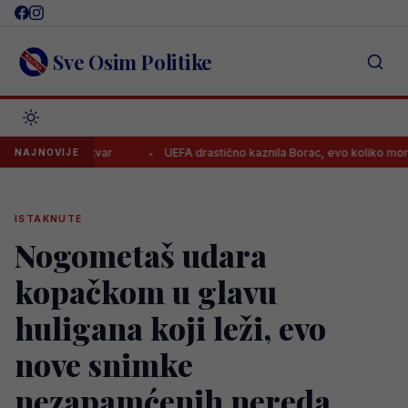
Skip
to
content
Sve Osim Politike
 jednu stvar
UEFA drastično kaznila Borac, evo koliko moraju platiti
NAJNOVIJE
ISTAKNUTE
Nogometaš udara
kopačkom u glavu
huligana koji leži, evo
nove snimke
nezapamćenih nereda