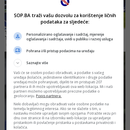
SOP.BA traži vašu dozvolu za korištenje ličnih
podataka za sljedeće:
Personalizirano oglašavanje i sadržaj, mjerenje
oglašavanja i sadržaja, uvidi u publiku i razvoj usluga
Pohrana i/ili pristup podacima na uređaju
Saznajte više
Vaši će se osobni podaci obrađivati, a podatke s vašeg
uređaja (kolačiće, jedinstvene identifikatore i druge podatke
uređaja) može pohranjivati, dijeliti te im pristupati 207
partnera ili ih može upotrebljavati ova web-lokacija. Mi i naši
partneri možemo upotrebljavati precizne podatke o
geolociranju.
Popis partnera.
Neki dobavljači mogu obrađivati vaše osobne podatke na
temelju legitimnog interesa. Ako se ne slažete s tim, u
nastavku možete upravljati svojim opcijama. Potražite vezu pri
dnu ove stranice ili na izborniku web-lokacije za upravljanje
pristankom ili povlačenje pristanka u postavkama privatnosti i
kolačića.