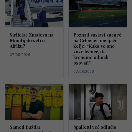
Strijelac Zmajeva na
Poznati sastavi za meč
Mundijalu seli u
na Grbavici, navijači
Afriku?
Želje: “Kako se ono
zove trener, da
07/08/2026
krenemo odmah
psovati”
07/08/2026
Samed Baždar
Spalletti već odlučio