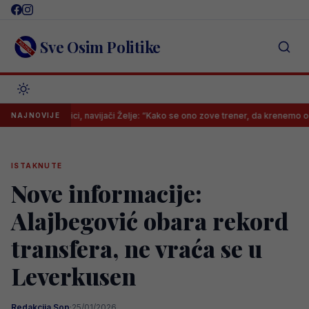
Skip
to
content
Sve Osim Politike
 na Grbavici, navijači Želje: “Kako se ono zove trener, da krenemo odmah ps
NAJNOVIJE
ISTAKNUTE
Nove informacije:
Alajbegović obara rekord
transfera, ne vraća se u
Leverkusen
Redakcija Sop
·
25/01/2026