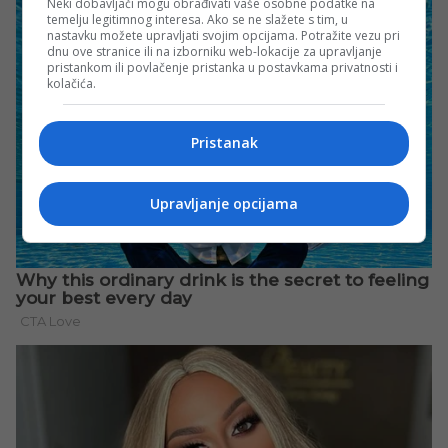
Neki dobavljači mogu obrađivati vaše osobne podatke na
temelju legitimnog interesa. Ako se ne slažete s tim, u
nastavku možete upravljati svojim opcijama. Potražite vezu pri
dnu ove stranice ili na izborniku web-lokacije za upravljanje
pristankom ili povlačenje pristanka u postavkama privatnosti i
kolačića.
Pristanak
Upravljanje opcijama