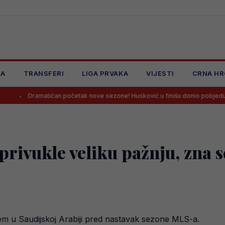
JA
TRANSFERI
LIGA PRVAKA
VIJESTI
CRNA HR
ičan početak nove sezone! Husković u finišu donio pobjedu Željezničaru na 
privukle veliku pažnju, zna s
ijem u Saudijskoj Arabiji pred nastavak sezone MLS-a.