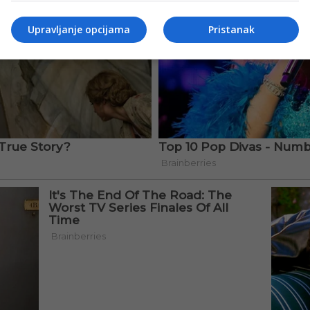
Upravljanje opcijama
Pristanak