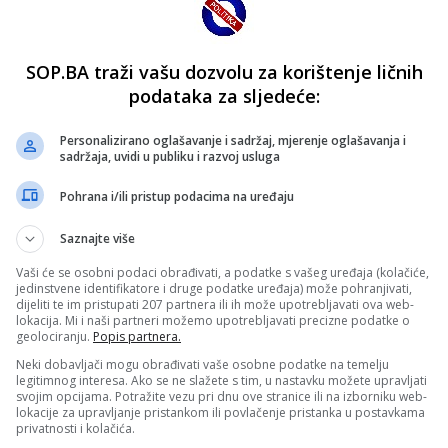
SOP.BA traži vašu dozvolu za korištenje ličnih
podataka za sljedeće:
Personalizirano oglašavanje i sadržaj, mjerenje oglašavanja i
sadržaja, uvidi u publiku i razvoj usluga
Pohrana i/ili pristup podacima na uređaju
Saznajte više
Vaši će se osobni podaci obrađivati, a podatke s vašeg uređaja (kolačiće,
jedinstvene identifikatore i druge podatke uređaja) može pohranjivati,
dijeliti te im pristupati 207 partnera ili ih može upotrebljavati ova web-
lokacija. Mi i naši partneri možemo upotrebljavati precizne podatke o
geolociranju.
Popis partnera.
Neki dobavljači mogu obrađivati vaše osobne podatke na temelju
legitimnog interesa. Ako se ne slažete s tim, u nastavku možete upravljati
svojim opcijama. Potražite vezu pri dnu ove stranice ili na izborniku web-
lokacije za upravljanje pristankom ili povlačenje pristanka u postavkama
privatnosti i kolačića.