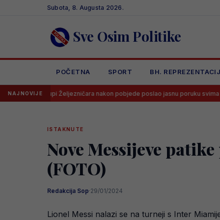
Skip
Subota, 8. Augusta 2026.
to
content
Sve Osim Politike
POČETNA
SPORT
BH. REPREZENTACI
lupi Željezničara nakon pobjede poslao jasnu poruku svima
Dramat
NAJNOVIJE
ISTAKNUTE
Nove Messijeve patike 
(FOTO)
Redakcija Sop
·
29/01/2024
Lionel Messi nalazi se na turneji s Inter Miam