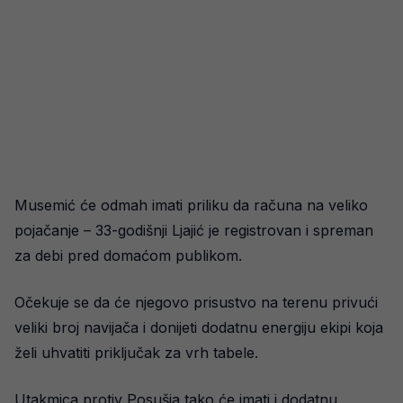
Musemić će odmah imati priliku da računa na veliko
pojačanje – 33-godišnji Ljajić je registrovan i spreman
za debi pred domaćom publikom.
Očekuje se da će njegovo prisustvo na terenu privući
veliki broj navijača i donijeti dodatnu energiju ekipi koja
želi uhvatiti priključak za vrh tabele.
Utakmica protiv Posušja tako će imati i dodatnu