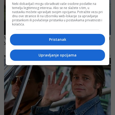
Neki dobavljači mogu obrađivati vaše osobne podatke na
temelju legitimnog interesa. Ako se ne slažete s tim, u
nastavku možete upravljati svojim opcijama. Potražite vezu pri
dnu ove stranice ili na izborniku web-lokacije za upravljanje
pristankom ili povlačenje pristanka u postavkama privatnosti i
kolačića.
Pristanak
Upravljanje opcijama