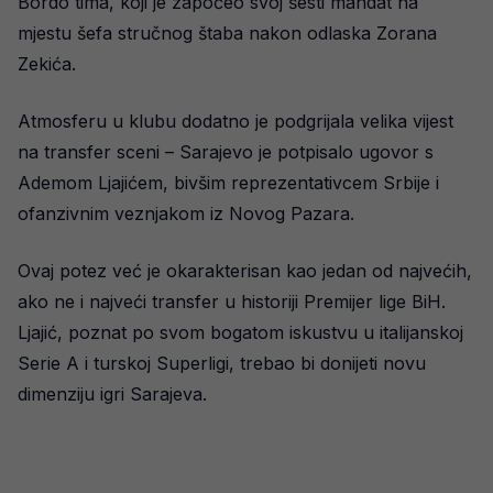
Bordo tima, koji je započeo svoj šesti mandat na
mjestu šefa stručnog štaba nakon odlaska Zorana
Zekića.
Atmosferu u klubu dodatno je podgrijala velika vijest
na transfer sceni – Sarajevo je potpisalo ugovor s
Ademom Ljajićem, bivšim reprezentativcem Srbije i
ofanzivnim veznjakom iz Novog Pazara.
Ovaj potez već je okarakterisan kao jedan od najvećih,
ako ne i najveći transfer u historiji Premijer lige BiH.
Ljajić, poznat po svom bogatom iskustvu u italijanskoj
Serie A i turskoj Superligi, trebao bi donijeti novu
dimenziju igri Sarajeva.