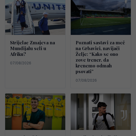
Strijelac Zmajeva na
Poznati sastavi za meč
Mundijalu seli u
na Grbavici, navijači
Afriku?
Želje: “Kako se ono
zove trener, da
07/08/2026
krenemo odmah
psovati”
07/08/2026