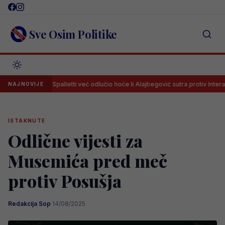
Skip
to
content
Sve Osim Politike
Spalletti već odlučio hoće li Alajbegović sutra protiv Intera igrati 
NAJNOVIJE
ISTAKNUTE
Odlične vijesti za
Musemića pred meč
protiv Posušja
Redakcija Sop
·
14/08/2025