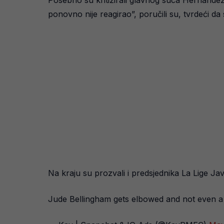
Posebno su kritizirali glavnog suca Hernán
ponovno nije reagirao”, poručili su, tvrdeći da
Na kraju su prozvali i predsjednika La Lige Jav
Jude Bellingham gets elbowed and not even a 