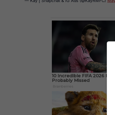
— Kay | Snapchat & IG Ads (@KayRMFC)
May