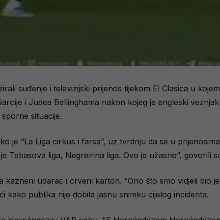
rali suđenje i televizijski prijenos tijekom El Clasica u koj
Garcíje i Judea Bellinghama nakon kojeg je engleski veznjak 
sporne situacije.
e “La Liga cirkus i farsa”, uz tvrdnju da se u prijenosima če
 je Tebasova liga, Negreirina liga. Ovo je užasno”, govorili 
kazneni udarac i crveni karton. “Ono što smo vidjeli bio je l
ći kako publika nije dobila jasnu snimku cijelog incidenta.