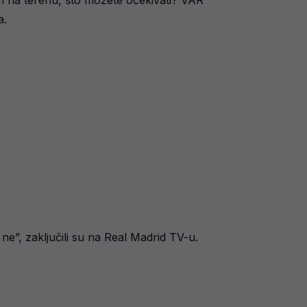
 na terenu, što možete očekivati? VAR
a.
 ne”, zaključili su na Real Madrid TV-u.