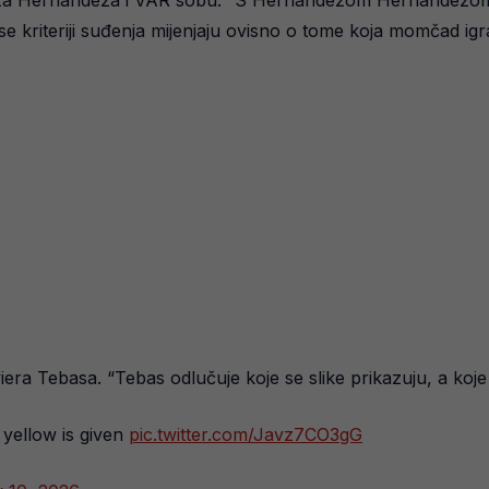
deza Hernándeza i VAR sobu. “S Hernándezom Hernándezom
 se kriteriji suđenja mijenjaju ovisno o tome koja momčad igr
iera Tebasa. “Tebas odlučuje koje se slike prikazuju, a koje
yellow is given
pic.twitter.com/Javz7CO3gG