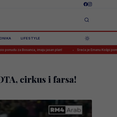
ONIKA
LIFESTYLE
sanca, imaju jasan plan!
Sreća je Emanu Košpi ponovo okrenula l
TA, cirkus i farsa!