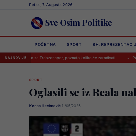
Skip
Petak, 7. Augusta 2026.
to
content
Sve Osim Politike
POČETNA
SPORT
BH. REPREZENTACI
sao za Trabzonspor, poznato koliko će zarađivati
Poznato koliko ć
NAJNOVIJE
SPORT
Oglasili se iz Reala n
Kenan Hećimović
·
11/05/2026