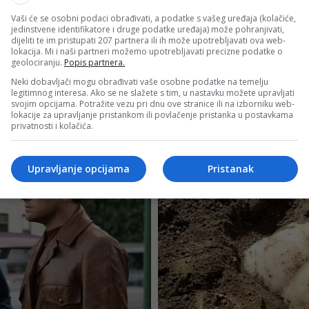
Vaši će se osobni podaci obrađivati, a podatke s vašeg uređaja (kolačiće,
jedinstvene identifikatore i druge podatke uređaja) može pohranjivati,
dijeliti te im pristupati 207 partnera ili ih može upotrebljavati ova web-
lokacija. Mi i naši partneri možemo upotrebljavati precizne podatke o
geolociranju.
Popis partnera.
Neki dobavljači mogu obrađivati vaše osobne podatke na temelju
legitimnog interesa. Ako se ne slažete s tim, u nastavku možete upravljati
svojim opcijama. Potražite vezu pri dnu ove stranice ili na izborniku web-
lokacije za upravljanje pristankom ili povlačenje pristanka u postavkama
privatnosti i kolačića.
Upravljanje opcijama
Pristanak