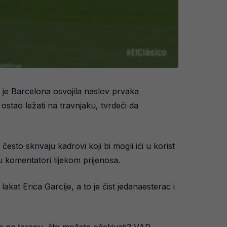
em je Barcelona osvojila naslov prvaka
ostao ležati na travnjaku, tvrdeći da
sto skrivaju kadrovi koji bi mogli ići u korist
su komentatori tijekom prijenosa.
akat Erica Garcíje, a to je čist jedanaesterac i