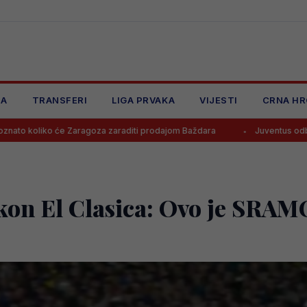
JA
TRANSFERI
LIGA PRVAKA
VIJESTI
CRNA HR
e Zaragoza zaraditi prodajom Baždara
Juventus odbio ponudu za Bo
akon El Clasica: Ovo je SRAMO