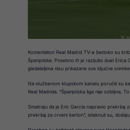
Komentatori Real Madrid TV-a žestoko su kritizi
Španjolske. Posebno ih je razljutio duel Erica 
gledateljima nisu prikazane sve ključne snimke 
Na službenom klupskom kanalu poručili su kako j
Real Madrida. “Španjolska liga nije ozbiljna. To
Smatraju da je Eric García napravio prekršaj za 
prekršaj za crveni karton”, istaknuli su, dodaju