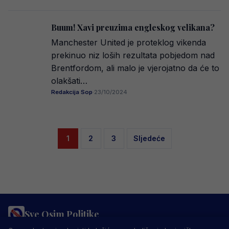
Buum! Xavi preuzima engleskog velikana?
Manchester United je proteklog vikenda
prekinuo niz loših rezultata pobjedom nad
Brentfordom, ali malo je vjerojatno da će to
olakšati…
Redakcija Sop
·
23/10/2024
Posts
1
2
3
Sljedeće
pagination
Sve Osim Politike
PRAVILA PRIVATNOSTI
MARKETING
USLOVI KORIŠTENJA