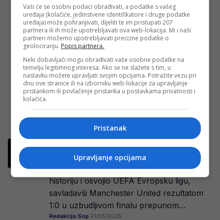
Vaši će se osobni podaci obrađivati, a podatke s vašeg
perioda na klupi…
uređaja (kolačiće, jedinstvene identifikatore i druge podatke
E. H.
·
05/01/2026
uređaja) može pohranjivati, dijeliti te im pristupati 207
partnera ili ih može upotrebljavati ova web-lokacija. Mi i naši
partneri možemo upotrebljavati precizne podatke o
geolociranju.
Popis partnera.
Presuda koju je Old Trafford očekivao!
Neki dobavljači mogu obrađivati vaše osobne podatke na
Ruben Amorim više nije na poziciji šefa
temelju legitimnog interesa. Ako se ne slažete s tim, u
nastavku možete upravljati svojim opcijama. Potražite vezu pri
stručnog štaba Manchester Uniteda.
dnu ove stranice ili na izborniku web-lokacije za upravljanje
Portugalac je svoju posljednju utakmicu na
pristankom ili povlačenje pristanka u postavkama privatnosti i
kolačića.
klupi vodio u…
E. H.
·
05/01/2026
Pristanak
Očajna sezona za United: Tottenham
osvojio Evropsku ligu i ide u Ligu prvaka!
Upravljanje opcijama
Tottenham Hotspur je večeras ispisao
historiju i osvojio UEFA Evropsku ligu,
savladavši Manchester United rezultatom
1:0 u uzbudljivom finalu prepunom…
Redakcija Sop
·
21/05/2025