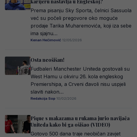
karijeru nastavlja u Engleskoj?
Prema pisanju Sky Sporta, čelnici Sassuola
već su počeli pregovore oko moguće
prodaje Tarika Muharemovića, koji iza sebe
ima sjajnu…
Kenan Hećimović
·
12/05/2026
Osta neošišan!
Fudbaleri Manchester Uniteda gostovali su
West Hamu u okviru 26. kola engleskog
Premiershipa, a Crveni đavoli nisu uspjeli
slaviti nakon…
Redakcija Sop
·
10/02/2026
Pique s makazama u rukama jurio navijača
Uniteda kako bi ga ošišao (VIDEO)
Gotovo 500 dana traje neobičan zavjet