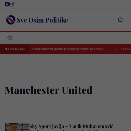
Skip
to
content
Sve Osim Politike
 klub na svijetu? Real Madrid javno poslao poruku Messiju
“Toliko j
NAJNOVIJE
Manchester United
Sky Sport javlja – Tarik Muharemović