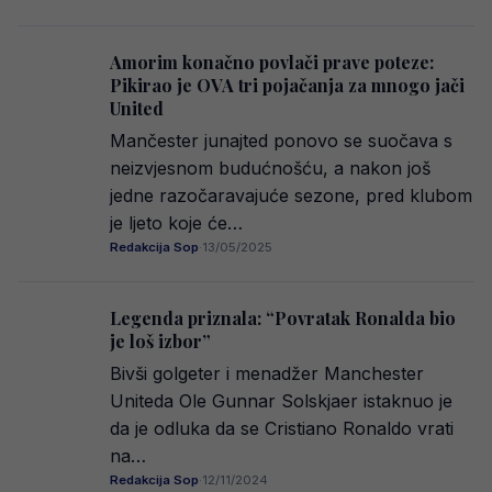
Amorim konačno povlači prave poteze:
Pikirao je OVA tri pojačanja za mnogo jači
United
Mančester junajted ponovo se suočava s
neizvjesnom budućnošću, a nakon još
jedne razočaravajuće sezone, pred klubom
je ljeto koje će…
Redakcija Sop
·
13/05/2025
Legenda priznala: “Povratak Ronalda bio
je loš izbor”
Bivši golgeter i menadžer Manchester
Uniteda Ole Gunnar Solskjaer istaknuo je
da je odluka da se Cristiano Ronaldo vrati
na…
Redakcija Sop
·
12/11/2024