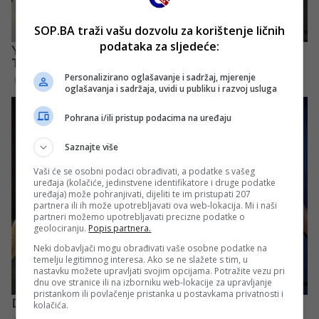
SOP.BA traži vašu dozvolu za korištenje ličnih
podataka za sljedeće:
Personalizirano oglašavanje i sadržaj, mjerenje
oglašavanja i sadržaja, uvidi u publiku i razvoj usluga
Pohrana i/ili pristup podacima na uređaju
Saznajte više
Vaši će se osobni podaci obrađivati, a podatke s vašeg
uređaja (kolačiće, jedinstvene identifikatore i druge podatke
uređaja) može pohranjivati, dijeliti te im pristupati 207
partnera ili ih može upotrebljavati ova web-lokacija. Mi i naši
partneri možemo upotrebljavati precizne podatke o
geolociranju.
Popis partnera.
Neki dobavljači mogu obrađivati vaše osobne podatke na
temelju legitimnog interesa. Ako se ne slažete s tim, u
nastavku možete upravljati svojim opcijama. Potražite vezu pri
dnu ove stranice ili na izborniku web-lokacije za upravljanje
pristankom ili povlačenje pristanka u postavkama privatnosti i
kolačića.