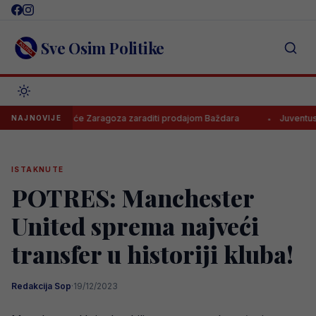
Skip
to
content
Sve Osim Politike
to koliko će Zaragoza zaraditi prodajom Baždara
Juventus odbio 
NAJNOVIJE
ISTAKNUTE
POTRES: Manchester
United sprema najveći
transfer u historiji kluba!
Redakcija Sop
·
19/12/2023