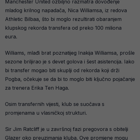
Manchester United ozbiljno razmatra dovođenje
mladog krilnog napadača, Nica Williamsa, iz redova
Athletic Bilbaa, što bi moglo rezultirati obaranjem
klupskog rekorda transfera od preko 100 miliona
eura.
Williams, mlađi brat poznatijeg Inakija Williamsa, prošle
sezone briljirao je s devet golova i šest asistencija. Iako
bi transfer mogao biti skuplji od rekorda koji drži
Pogba, očekuje se da bi to moglo biti ključno pojačanje
za trenera Erika Ten Haga.
Osim transfernih vijesti, klub se suočava s
promjenama u vlasničkoj strukturi.
Sir Jim Ratcliff je u završnoj fazi pregovora s obitelji
Glazer oko preuzimanja kluba. Ove promjene mogu