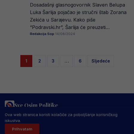
Dosadašnji glasnogovornik Slaven Belupa
Luka Šarlija pojačao je stručni štab Zorana
Zekića u Sarajevu. Kako piše
“Podravski.hr”, Šarlija će preuzeti…
Redakcija Sop
·
14/08/2024
Posts
1
2
3
…
6
Sljedeće
pagination
Sve Osim Politike
PRAVILA PRIVATNOSTI
MARKETING
USLOVI KORIŠTENJA
Ova web stranica koristi kolačiće za poboljšanje korisničkog
IMPRESSUM
KONTAKT
iskustva.
© 2026 Sve Osim Politike. Sva prava zadržana.
Prihvatam