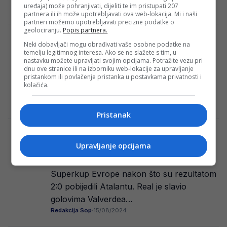
uređaja) može pohranjivati, dijeliti te im pristupati 207
Redakcija Sop
·
15/08/2024
partnera ili ih može upotrebljavati ova web-lokacija. Mi i naši
partneri možemo upotrebljavati precizne podatke o
geolociranju.
Popis partnera.
Transfer bomba: Jakirović u Dinamo vraća
Neki dobavljači mogu obrađivati vaše osobne podatke na
miljenika navijača?
temelju legitimnog interesa. Ako se ne slažete s tim, u
nastavku možete upravljati svojim opcijama. Potražite vezu pri
Mislav Oršić bi se mogao vratiti u Dinamo.
dnu ove stranice ili na izborniku web-lokacije za upravljanje
pristankom ili povlačenje pristanka u postavkama privatnosti i
Javlja tako nekoliko turskih medija, a
kolačića.
najdalje je otišao Taka Gazetesi, koji…
Redakcija Sop
·
15/08/2024
Pristanak
Gasperini izjavom o Kolašinc zabrinuo
Upravljanje opcijama
Barbareza
Fudbaleri Real Madrida sinoć su osvojili
Superkup Evrope nakon što su rezultatom
2:0 pobijedili Atalantu. Real je slavio
golovima Valverdea…
Redakcija Sop
·
15/08/2024