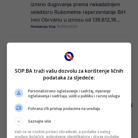
izmirio dugovanja prema nekadašnjem
selektoru Rukometne reperzentacije BiH
Ivici Obrvanu u iznosu od 138.812,18…
Redakcija Sop
·
15/08/2024
Zeljković poslao poruku Zrinjskom i Borcu
Predsjednik NS BiH Vico Zeljković, oglasio
se uoči revanš susreta bh. predstavnika u
SOP.BA traži vašu dozvolu za korištenje ličnih
Evropi. Zrinjski će večeras dočekati Botev
podataka za sljedeće:
(…
Redakcija Sop
·
15/08/2024
Personalizirano oglašavanje i sadržaj, mjerenje
oglašavanja i sadržaja, uvidi u publiku i razvoj usluga
Zvučno ime želja Veleža: Mnogi bi ga voljeli
Pohrana i/ili pristup podacima na uređaju
vidjeti na klupi
FK Velež Mostar još uvijek je bez trenera
Saznajte više
nakon što je otkaz dobio Damir Čanadi. Sa
Vaši će se osobni podaci obrađivati, a podatke s vašeg
Veležom se proteklih dana…
uređaja (kolačiće, jedinstvene identifikatore i druge podatke