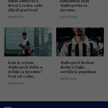
danas oduševio u
komentirao debi
dresu Leedsa, sada
Alajbegovića za
slijedi pravi test!
Juventus
08/08/2026
08/08/2026
Koju je ocjenu
Alajbegović kreirao
Alajbegović dobio u
akciju iz bajke,
debiju za Juventus?
završila je pogotkom
Veću od većine..
08/08/2026
08/08/2026