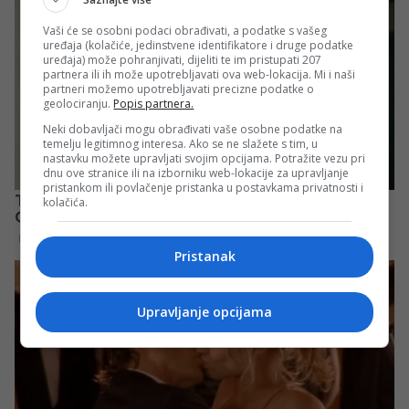
Vaši će se osobni podaci obrađivati, a podatke s vašeg
uređaja (kolačiće, jedinstvene identifikatore i druge podatke
uređaja) može pohranjivati, dijeliti te im pristupati 207
partnera ili ih može upotrebljavati ova web-lokacija. Mi i naši
partneri možemo upotrebljavati precizne podatke o
geolociranju.
Popis partnera.
Neki dobavljači mogu obrađivati vaše osobne podatke na
temelju legitimnog interesa. Ako se ne slažete s tim, u
nastavku možete upravljati svojim opcijama. Potražite vezu pri
dnu ove stranice ili na izborniku web-lokacije za upravljanje
pristankom ili povlačenje pristanka u postavkama privatnosti i
kolačića.
Pristanak
Upravljanje opcijama