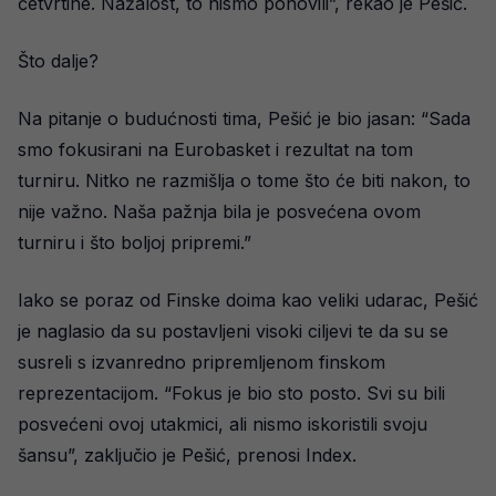
četvrtine. Nažalost, to nismo ponovili”, rekao je Pešić.
Što dalje?
Na pitanje o budućnosti tima, Pešić je bio jasan: “Sada
smo fokusirani na Eurobasket i rezultat na tom
turniru. Nitko ne razmišlja o tome što će biti nakon, to
nije važno. Naša pažnja bila je posvećena ovom
turniru i što boljoj pripremi.”
Iako se poraz od Finske doima kao veliki udarac, Pešić
je naglasio da su postavljeni visoki ciljevi te da su se
susreli s izvanredno pripremljenom finskom
reprezentacijom. “Fokus je bio sto posto. Svi su bili
posvećeni ovoj utakmici, ali nismo iskoristili svoju
šansu”, zaključio je Pešić, prenosi Index.