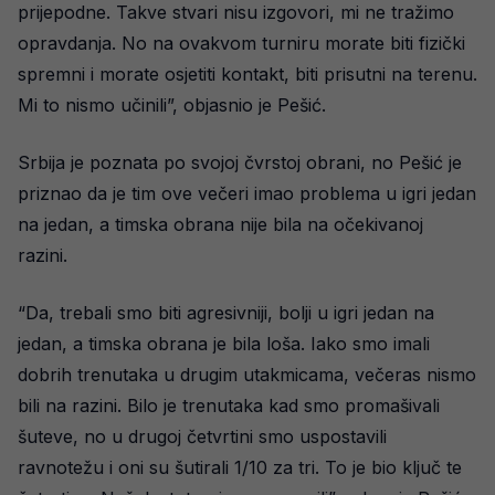
prijepodne. Takve stvari nisu izgovori, mi ne tražimo
opravdanja. No na ovakvom turniru morate biti fizički
spremni i morate osjetiti kontakt, biti prisutni na terenu.
Mi to nismo učinili”, objasnio je Pešić.
Srbija je poznata po svojoj čvrstoj obrani, no Pešić je
priznao da je tim ove večeri imao problema u igri jedan
na jedan, a timska obrana nije bila na očekivanoj
razini.
“Da, trebali smo biti agresivniji, bolji u igri jedan na
jedan, a timska obrana je bila loša. Iako smo imali
dobrih trenutaka u drugim utakmicama, večeras nismo
bili na razini. Bilo je trenutaka kad smo promašivali
šuteve, no u drugoj četvrtini smo uspostavili
ravnotežu i oni su šutirali 1/10 za tri. To je bio ključ te