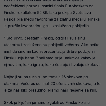
neočekivani poraz u osmini finala Eurobasketa od
Finske rezultatom 92:86. Iako je ekipa Svetislava
Pešića bila među favoritima za zlatnu medalju, Finska
je pružila izvanrednu igru i zasluženo pobijedila.
“Kao prvo, čestitam Finskoj, odigrali su sjajnu
utakmicu i zasluženo su pobijedili večeras. Ako netko
misli da smo mi kao reprezentacija Srbije podcijenili
Finsku, nije istina. Znali smo prije utakmice kakav je
njihov tim, kako igraju, kako šutiraju i hvataju skokove.
Najbolji su na turniru po tome s 16 skokova po
utakmici. Večeras su imali 20 ofenzivnih skokova, a to
je za nas bilo presudno. Nismo našli rješenje za njih.
Skok je ključan jer smo izgubili od Finske koja je