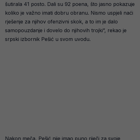
šutirala 41 posto. Dali su 92 poena, što jasno pokazuje
koliko je važno imati dobru obranu. Nismo uspjeli naći
rješenje za njihov ofenzivni skok, a to im je dalo
samopouzdanje i dovelo do njihovih trojki”, rekao je
srpski izbornik Pešić u svom uvodu.
Nakon meča, Pešić nije imao puno riječi za svoje