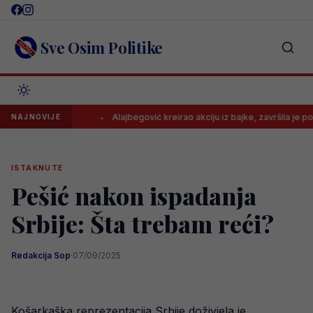
Skip
to
content
Sve Osim Politike
većine..
Alajbegović kreirao akciju iz bajke, završila je pogotkom
NAJNOVIJE
ISTAKNUTE
Pešić nakon ispadanja
Srbije: Šta trebam reći?
Redakcija Sop
·
07/09/2025
Košarkaška reprezentacija Srbije doživjela je