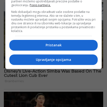
partneri možemo upotrebljavati precizne podatke o
geolociranju.
Popis partnera.
Neki dobavljači mogu obrađivati vaše osobne podatke na
temelju legitimnog interesa. Ako se ne slažete s tim, u
nastavku možete upravljati svojim opcijama. Potražite vezu pri
dnu ove stranice ili na izborniku web-lokacije za upravljanje
pristankom ili povlačenje pristanka u postavkama privatnosti i
kolačića.
Pristanak
Upravljanje opcijama