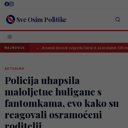
Skip
to
content
Sve Osim Politike
celonu
Arsenal dovodi zvijezdu Serie A za brutalnih 138 mil. eura?!
NAJNOVIJE
AKTUELNO
Policija uhapsila
maloljetne huligane s
fantomkama, evo kako su
reagovali osramoćeni
roditelji