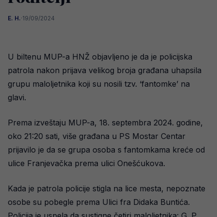
E. H.
·
19/09/2024
U biltenu MUP-a HNŽ objavljeno je da je policijska
patrola nakon prijava velikog broja građana uhapsila
grupu maloljetnika koji su nosili tzv. ‘fantomke’ na
glavi.
Prema izveštaju MUP-a, 18. septembra 2024. godine,
oko 21:20 sati, više građana u PS Mostar Centar
prijavilo je da se grupa osoba s fantomkama kreće od
ulice Franjevačka prema ulici Onešćukova.
Kada je patrola policije stigla na lice mesta, nepoznate
osobe su pobegle prema Ulici fra Didaka Buntića.
Policija je uspela da sustigne četiri maloljetnika: G. P.