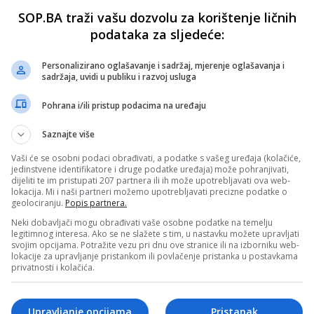
SOP.BA traži vašu dozvolu za korištenje ličnih
podataka za sljedeće:
Personalizirano oglašavanje i sadržaj, mjerenje oglašavanja i
sadržaja, uvidi u publiku i razvoj usluga
Pohrana i/ili pristup podacima na uređaju
Saznajte više
Vaši će se osobni podaci obrađivati, a podatke s vašeg uređaja (kolačiće,
jedinstvene identifikatore i druge podatke uređaja) može pohranjivati,
dijeliti te im pristupati 207 partnera ili ih može upotrebljavati ova web-
lokacija. Mi i naši partneri možemo upotrebljavati precizne podatke o
geolociranju.
Popis partnera.
Neki dobavljači mogu obrađivati vaše osobne podatke na temelju
legitimnog interesa. Ako se ne slažete s tim, u nastavku možete upravljati
svojim opcijama. Potražite vezu pri dnu ove stranice ili na izborniku web-
lokacije za upravljanje pristankom ili povlačenje pristanka u postavkama
privatnosti i kolačića.
Upravljanje opcijama
Pristanak