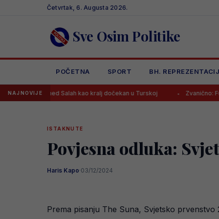
Skip
Četvrtak, 6. Augusta 2026.
to
content
Sve Osim Politike
POČETNA
SPORT
BH. REPREZENTACI
Mohamed Salah kao kralj dočekan u Turskoj
Zvanično: Fudbaler PSG
NAJNOVIJE
ISTAKNUTE
Povjesna odluka: Svjet
Haris Kapo
·
03/12/2024
Prema pisanju The Suna, Svjetsko prvenstvo 203