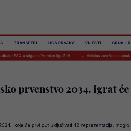
JA
TRANSFERI
LIGA PRVAKA
VIJESTI
CRNA HR
-a stigao u Premijer ligu BiH!
Vinicius završio sastanak s Realom, 
sko prvenstvo 2034. igrat će
4., koje će prvi put uključivati 48 reprezentacija, moglo b