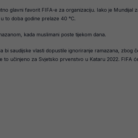
tno glavni favorit FIFA-e za organizaciju. Iako je Mundijal za
e u to doba godine prelaze 40 °C.
mazanom, kada muslimani poste tijekom dana.
da bi saudijske vlasti dopustile ignoriranje ramazana, zbog
 to učinjeno za Svjetsko prvenstvo u Kataru 2022. FIFA će te