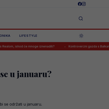
ONIKA
LIFESTYLE
ishod će mnoge iznenaditi?
Kontroverzni gazda s Balkana o Jovi L
 se u januaru?
i se održati u januaru.