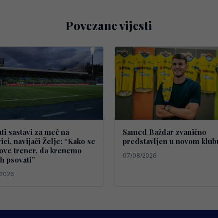
Povezane vijesti
ti sastavi za meč na
Samed Baždar zvanično
ici, navijači Želje: “Kako se
predstavljen u novom klub
ove trener, da krenemo
07/08/2026
 psovati”
/2026