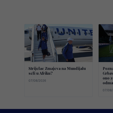
Strijelac Zmajeva na Mundijalu
Pozna
seli u Afriku?
Grbav
ono z
07/08/2026
odmah
07/08