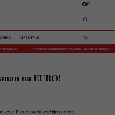
ONIKA
LIFESTYLE
Tabaković komentirao prvijenac u dresu Salzburga
Strijel
lasman na EURO!
jković Piksi ostvariti značajan prihod,