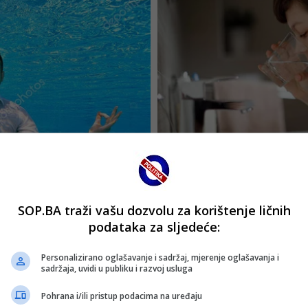
SOP.BA traži vašu dozvolu za korištenje ličnih
podataka za sljedeće:
Personalizirano oglašavanje i sadržaj, mjerenje oglašavanja i
sadržaja, uvidi u publiku i razvoj usluga
Pohrana i/ili pristup podacima na uređaju