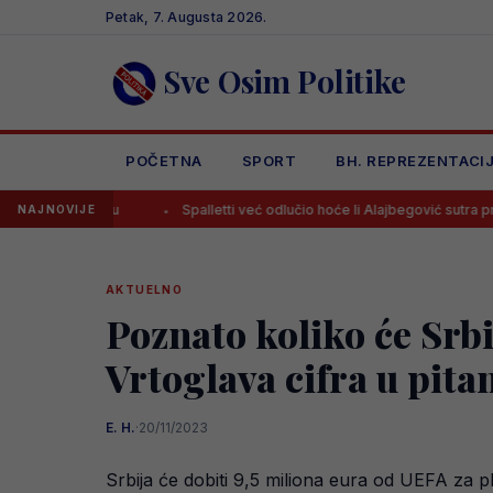
Skip
Petak, 7. Augusta 2026.
to
content
Sve Osim Politike
POČETNA
SPORT
BH. REPREZENTACI
klubu
Spalletti već odlučio hoće li Alajbegović sutra protiv Intera ig
NAJNOVIJE
AKTUELNO
Poznato koliko će Srb
Vrtoglava cifra u pita
E. H.
·
20/11/2023
Srbija će dobiti 9,5 miliona eura od UEFA za p