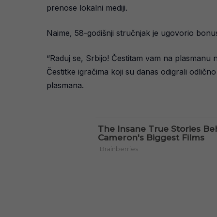
prenose lokalni mediji.
Naime, 58-godišnji stručnjak je ugovorio bonus
“Raduj se, Srbijo! Čestitam vam na plasmanu na
Čestitke igračima koji su danas odigrali odlično
plasmana.