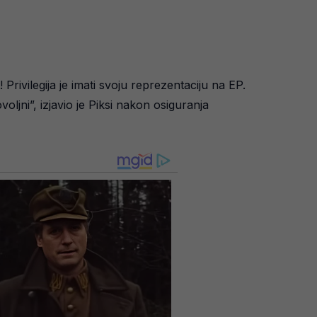
ivilegija je imati svoju reprezentaciju na EP.
oljni”, izjavio je Piksi nakon osiguranja