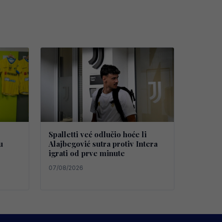
Spalletti već odlučio hoće li
u
Alajbegović sutra protiv Intera
igrati od prve minute
07/08/2026