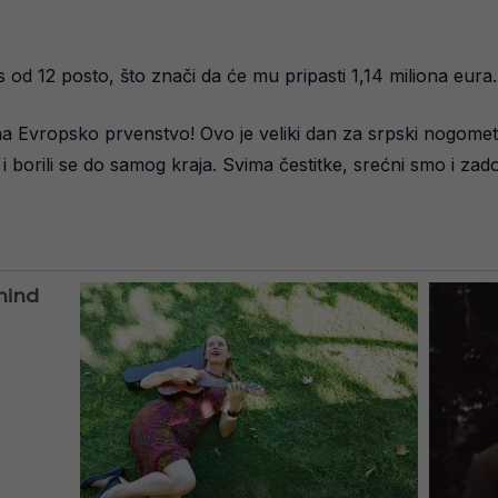
 od 12 posto, što znači da će mu pripasti 1,14 miliona eura.
 Evropsko prvenstvo! Ovo je veliki dan za srpski nogomet! Pr
 i borili se do samog kraja. Svima čestitke, srećni smo i zadov