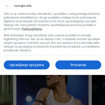
Saznajte više
Vaši će se osobni podaci obrađivati, a podatke s vašeg uređaja (kolačiće,
jedinstvene identifikatore i druge podatke uređaja) može pohranjivati,
dijeliti te im pristupati 207 partnera ili ih može upotrebljavati ova web-
lokacija. Mi i naši partneri možemo upotrebljavati precizne podatke o
geolociranju.
Popis partnera.
Neki dobavljači mogu obrađivati vaše osobne podatke na temelju
legitimnog interesa. Ako se ne slažete s tim, u nastavku možete upravljati
svojim opcijama. Potražite vezu pri dnu ove stranice ili na izborniku web-
lokacije za upravljanje pristankom ili povlačenje pristanka u postavkama
privatnosti i kolačića.
Upravljanje opcijama
Pristanak