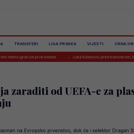
JA
TRANSFERI
LIGA PRVAKA
VIJESTI
CRNA HR
rati od prve minute
Luka Kulenović pred transferom, tri su opcije!
ija zaraditi od UEFA-e za p
nju
lasman na Evropsko prvenstvo, dok će i selektor Dragan Sto