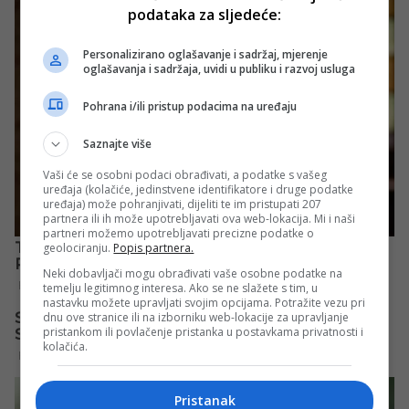
podataka za sljedeće:
Personalizirano oglašavanje i sadržaj, mjerenje
oglašavanja i sadržaja, uvidi u publiku i razvoj usluga
Pohrana i/ili pristup podacima na uređaju
Saznajte više
Vaši će se osobni podaci obrađivati, a podatke s vašeg
uređaja (kolačiće, jedinstvene identifikatore i druge podatke
uređaja) može pohranjivati, dijeliti te im pristupati 207
partnera ili ih može upotrebljavati ova web-lokacija. Mi i naši
partneri možemo upotrebljavati precizne podatke o
geolociranju.
Popis partnera.
Neki dobavljači mogu obrađivati vaše osobne podatke na
temelju legitimnog interesa. Ako se ne slažete s tim, u
nastavku možete upravljati svojim opcijama. Potražite vezu pri
dnu ove stranice ili na izborniku web-lokacije za upravljanje
pristankom ili povlačenje pristanka u postavkama privatnosti i
kolačića.
Pristanak