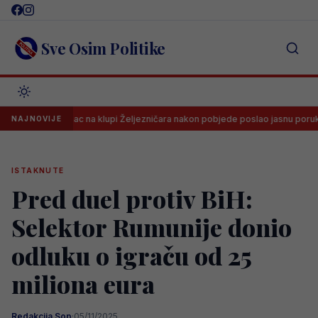
Skip
to
content
Sve Osim Politike
Španac na klupi Željezničara nakon pobjede poslao jasnu poruku svima
NAJNOVIJE
ISTAKNUTE
Pred duel protiv BiH:
Selektor Rumunije donio
odluku o igraču od 25
miliona eura
Redakcija Sop
·
05/11/2025