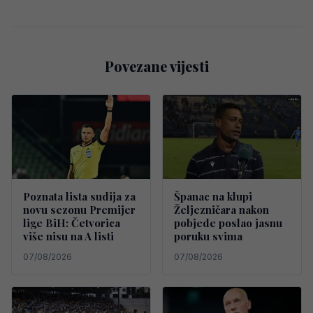
Povezane vijesti
Poznata lista sudija za
Španac na klupi
novu sezonu Premijer
Željezničara nakon
lige BiH: Četvorica
pobjede poslao jasnu
više nisu na A listi
poruku svima
07/08/2026
07/08/2026