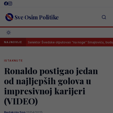
Skip
to
content
Sve Osim Politike
Selektor Švedske otputovao “na noge” Smajloviću, budući Zmaj i
NAJNOVIJE
ISTAKNUTE
Ronaldo postigao jedan
od najljepših golova u
impresivnoj karijeri
(VIDEO)
Redakcija Sop
·
12/04/2025