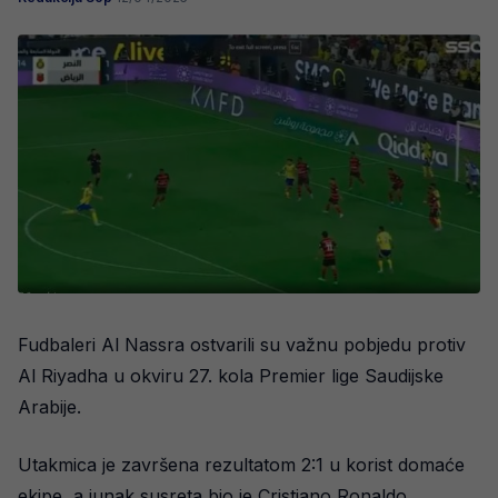
Fudbaleri Al Nassra ostvarili su važnu pobjedu protiv
Al Riyadha u okviru 27. kola Premier lige Saudijske
Arabije.
Utakmica je završena rezultatom 2:1 u korist domaće
ekipe, a junak susreta bio je Cristiano Ronaldo.