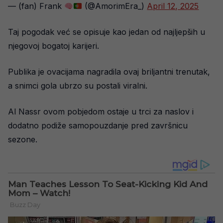
— (fan) Frank
(@AmorimEra_)
April 12, 2025
Taj pogodak već se opisuje kao jedan od najljepših u
njegovoj bogatoj karijeri.
Publika je ovacijama nagradila ovaj briljantni trenutak,
a snimci gola ubrzo su postali viralni.
Al Nassr ovom pobjedom ostaje u trci za naslov i
dodatno podiže samopouzdanje pred završnicu
sezone.