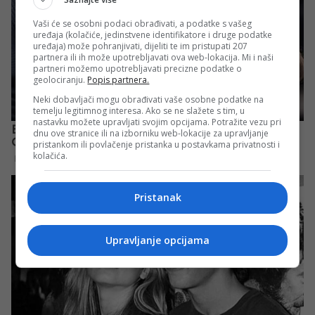
Vaši će se osobni podaci obrađivati, a podatke s vašeg
uređaja (kolačiće, jedinstvene identifikatore i druge podatke
uređaja) može pohranjivati, dijeliti te im pristupati 207
partnera ili ih može upotrebljavati ova web-lokacija. Mi i naši
partneri možemo upotrebljavati precizne podatke o
geolociranju.
Popis partnera.
Neki dobavljači mogu obrađivati vaše osobne podatke na
temelju legitimnog interesa. Ako se ne slažete s tim, u
nastavku možete upravljati svojim opcijama. Potražite vezu pri
dnu ove stranice ili na izborniku web-lokacije za upravljanje
pristankom ili povlačenje pristanka u postavkama privatnosti i
kolačića.
Pristanak
Upravljanje opcijama