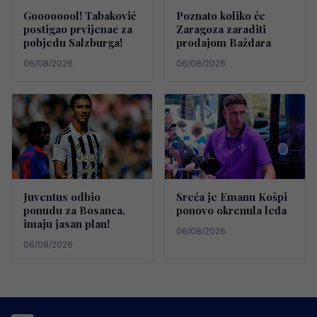
Goooooool! Tabaković
Poznato koliko će
postigao prvijenac za
Zaragoza zaraditi
pobjedu Salzburga!
prodajom Baždara
06/08/2026
06/08/2026
Juventus odbio
Sreća je Emanu Košpi
ponudu za Bosanca,
ponovo okrenula leđa
imaju jasan plan!
06/08/2026
06/08/2026