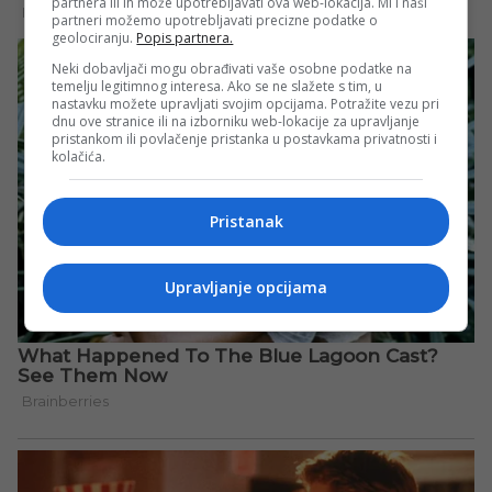
partnera ili ih može upotrebljavati ova web-lokacija. Mi i naši
partneri možemo upotrebljavati precizne podatke o
geolociranju.
Popis partnera.
Neki dobavljači mogu obrađivati vaše osobne podatke na
temelju legitimnog interesa. Ako se ne slažete s tim, u
nastavku možete upravljati svojim opcijama. Potražite vezu pri
dnu ove stranice ili na izborniku web-lokacije za upravljanje
pristankom ili povlačenje pristanka u postavkama privatnosti i
kolačića.
Pristanak
Upravljanje opcijama