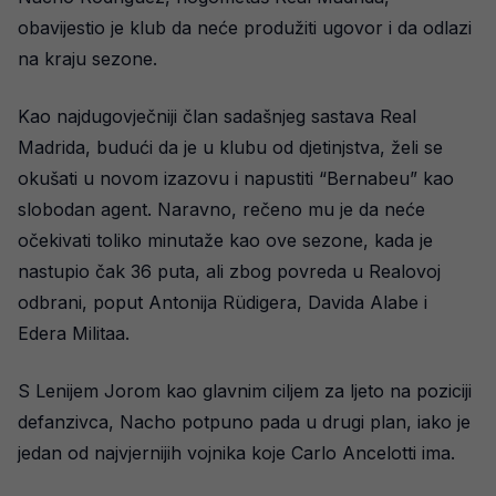
obavijestio je klub da neće produžiti ugovor i da odlazi
na kraju sezone.
Kao najdugovječniji član sadašnjeg sastava Real
Madrida, budući da je u klubu od djetinjstva, želi se
okušati u novom izazovu i napustiti “Bernabeu” kao
slobodan agent. Naravno, rečeno mu je da neće
očekivati toliko minutaže kao ove sezone, kada je
nastupio čak 36 puta, ali zbog povreda u Realovoj
odbrani, poput Antonija Rüdigera, Davida Alabe i
Edera Militaa.
S Lenijem Jorom kao glavnim ciljem za ljeto na poziciji
defanzivca, Nacho potpuno pada u drugi plan, iako je
jedan od najvjernijih vojnika koje Carlo Ancelotti ima.