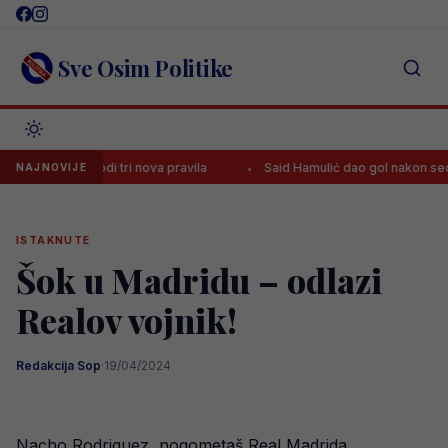
Skip
to
content
Sve Osim Politike
nho uvodi tri nova pravila
Said Hamulić dao gol nakon sedam mjesec
NAJNOVIJE
ISTAKNUTE
Šok u Madridu – odlazi
Realov vojnik!
Redakcija Sop
·
19/04/2024
Nacho Rodriguez, nogometaš Real Madrida,