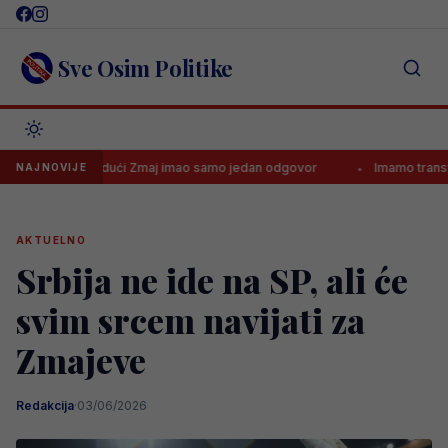
Skip
to
content
Sve Osim Politike
loviću, budući Zmaj imao samo jedan odgovor
Imamo transfer ljet
NAJNOVIJE
AKTUELNO
Srbija ne ide na SP, ali će
svim srcem navijati za
Zmajeve
Redakcija
·
03/06/2026