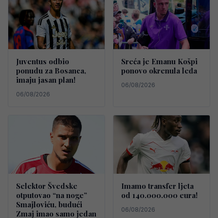
Juventus odbio
Sreća je Emanu Košpi
ponudu za Bosanca,
ponovo okrenula leđa
imaju jasan plan!
06/08/2026
06/08/2026
Selektor Švedske
Imamo transfer ljeta
otputovao “na noge”
od 140.000.000 eura!
Smajloviću, budući
06/08/2026
Zmaj imao samo jedan