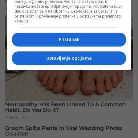
temelju legitimnog interesa. Ako se ne slažete s tim, u
nastavku možete upravljati svojim opcijama. Potražite vezu pri
dnu ove stranice ili na izborniku web-lokacije za upravljanje
pristankom ili povlačenje pristanka u postavkama privatnosti i
kolačića.
Pristanak
Upravljanje opcijama