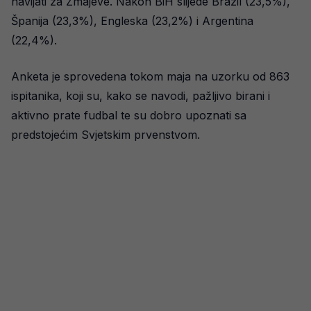
navijati za Zmajeve. Nakon BiH slijede Brazil (23,5%),
Španija (23,3%), Engleska (23,2%) i Argentina
(22,4%).
Anketa je sprovedena tokom maja na uzorku od 863
ispitanika, koji su, kako se navodi, pažljivo birani i
aktivno prate fudbal te su dobro upoznati sa
predstojećim Svjetskim prvenstvom.